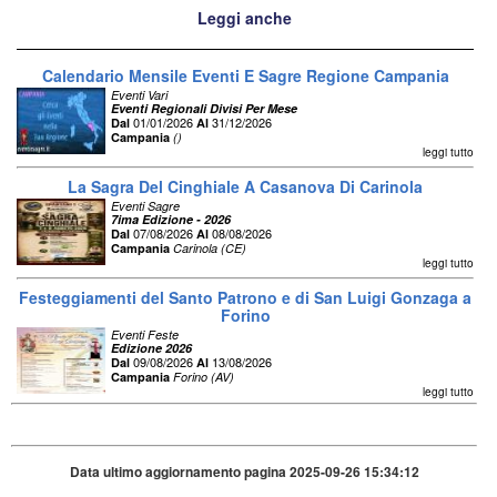
Leggi anche
Calendario Mensile Eventi E Sagre Regione Campania
Eventi Vari
Eventi Regionali Divisi Per Mese
01/01/2026
31/12/2026
Dal
Al
Campania
()
leggi tutto
La Sagra Del Cinghiale A Casanova Di Carinola
Eventi Sagre
7ima Edizione - 2026
07/08/2026
08/08/2026
Dal
Al
Campania
Carinola (CE)
leggi tutto
Festeggiamenti del Santo Patrono e di San Luigi Gonzaga a
Forino
Eventi Feste
Edizione 2026
09/08/2026
13/08/2026
Dal
Al
Campania
Forino (AV)
leggi tutto
Data ultimo aggiornamento pagina 2025-09-26 15:34:12