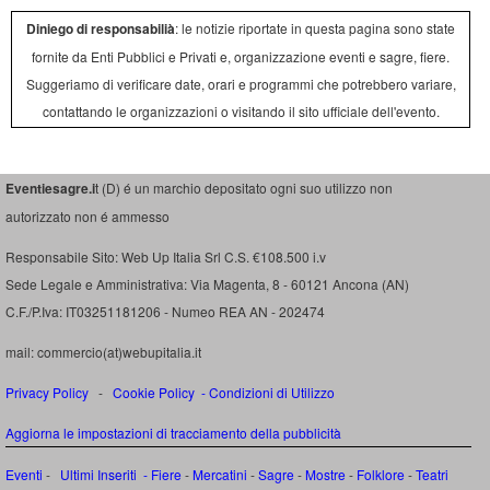
Diniego di responsabilià
: le notizie riportate in questa pagina sono state
fornite da Enti Pubblici e Privati e, organizzazione eventi e sagre, fiere.
Suggeriamo di verificare date, orari e programmi che potrebbero variare,
contattando le organizzazioni o visitando il sito ufficiale dell'evento.
Eventiesagre.i
t (D) é un marchio depositato ogni suo utilizzo non
autorizzato non é ammesso
Responsabile Sito: Web Up Italia Srl C.S. €108.500 i.v
Sede Legale e Amministrativa: Via Magenta, 8 - 60121 Ancona (AN)
C.F./P.Iva: IT03251181206 - Numeo REA AN - 202474
mail: commercio(at)webupitalia.it
Privacy Policy
-
Cookie Policy
-
Condizioni di Utilizzo
Aggiorna le impostazioni di tracciamento della pubblicità
Eventi
-
Ultimi Inseriti
- Fiere
-
Mercatini
-
Sagre
-
Mostre
-
Folklore
-
Teatri