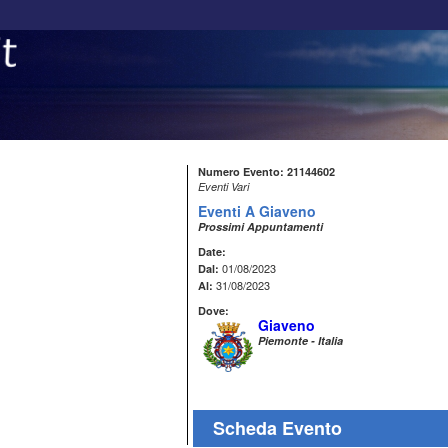
Numero Evento: 21144602
Eventi Vari
Eventi A Giaveno
Prossimi Appuntamenti
Date:
01/08/2023
Dal:
31/08/2023
Al:
Dove:
Giaveno
Piemonte - Italia
Scheda Evento