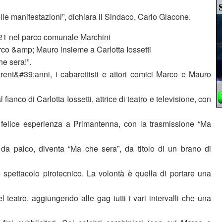
elle manifestazioni”, dichiara il Sindaco, Carlo Giacone.
 21 nel parco comunale Marchini
co &amp; Mauro insieme a Carlotta Iossetti
he sera!”.
trent&#39;anni, i cabarettisti e attori comici Marco e Mauro
l fianco di Carlotta Iossetti, attrice di teatro e televisione, con
felice esperienza a Primantenna, con la trasmissione “Ma
da palco, diventa “Ma che sera”, da titolo di un brano di
 spettacolo pirotecnico. La volontà è quella di portare una
el teatro, aggiungendo alle gag tutti i vari intervalli che una