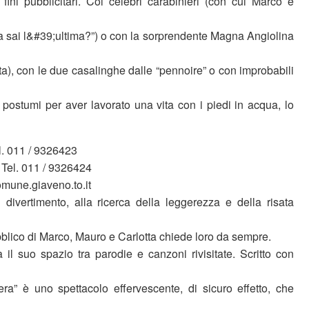
ini pubblicitari. Coi celebri carabinieri (con cui Marco e
a sai l&#39;ultima?”) o con la sorprendente Magna Angiolina
tta), con le due casalinghe dalle “pennoire” o con improbabili
 postumi per aver lavorato una vita con i piedi in acqua, lo
el. 011 / 9326423
el. 011 / 9326424
mune.giaveno.to.it
l divertimento, alla ricerca della leggerezza e della risata
ubblico di Marco, Mauro e Carlotta chiede loro da sempre.
il suo spazio tra parodie e canzoni rivisitate. Scritto con
a” è uno spettacolo effervescente, di sicuro effetto, che