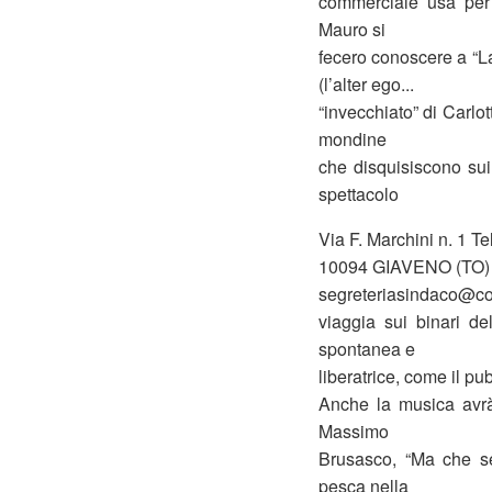
commerciale usa per f
Mauro si
fecero conoscere a “L
(l’alter ego...
“invecchiato” di Carlo
mondine
che disquisiscono sui
spettacolo
Via F. Marchini n. 1 T
10094 GIAVENO (TO) T
segreteriasindaco@co
viaggia sui binari de
spontanea e
liberatrice, come il p
Anche la musica avrà 
Massimo
Brusasco, “Ma che ser
pesca nella