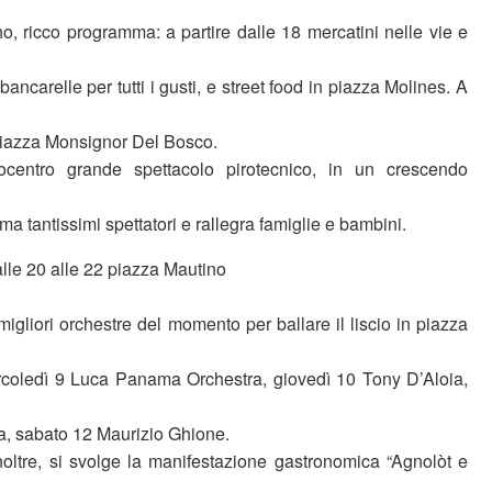
no, ricco programma: a partire dalle 18 mercatini nelle vie e
bancarelle per tutti i gusti, e street food in piazza Molines. A
 piazza Monsignor Del Bosco.
centro grande spettacolo pirotecnico, in un crescendo
a tantissimi spettatori e rallegra famiglie e bambini.
alle 20 alle 22 piazza Mautino
migliori orchestre del momento per ballare il liscio in piazza
rcoledì 9 Luca Panama Orchestra, giovedì 10 Tony D’Aloia,
, sabato 12 Maurizio Ghione.
noltre, si svolge la manifestazione gastronomica “Agnolòt e