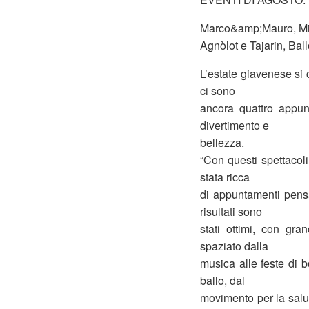
Marco&amp;Mauro, Miss
Agnòlot e Tajarin, Ballo
L’estate giavenese si
ci sono
ancora quattro appun
divertimento e
bellezza.
“Con questi spettacoli
stata ricca
di appuntamenti pensat
risultati sono
stati ottimi, con gr
spaziato dalla
musica alle feste di b
ballo, dal
movimento per la salut