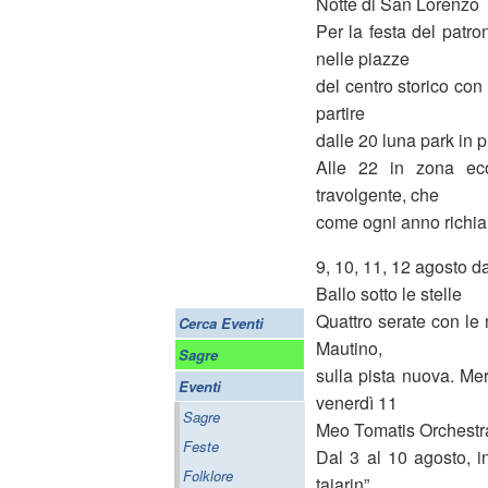
Notte di San Lorenzo
Per la festa del patro
nelle piazze
del centro storico con 
partire
dalle 20 luna park in
Alle 22 in zona eco
travolgente, che
come ogni anno richiam
9, 10, 11, 12 agosto d
Ballo sotto le stelle
Quattro serate con le 
Cerca Eventi
Mautino,
Sagre
sulla pista nuova. Me
Eventi
venerdì 11
Sagre
Meo Tomatis Orchestra
Feste
Dal 3 al 10 agosto, i
Folklore
tajarin”,