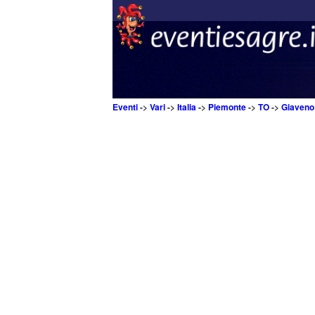
Eventi
->
Vari
->
Italia
->
Piemonte
->
TO
->
Giaveno