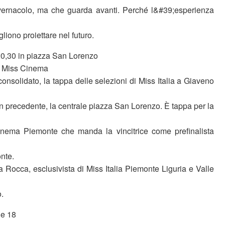
 vernacolo, ma che guarda avanti. Perché l&#39;esperienza
liono proiettare nel futuro.
20,30 in piazza San Lorenzo
ne Miss Cinema
nsolidato, la tappa delle selezioni di Miss Italia a Giaveno
on precedente, la centrale piazza San Lorenzo. È tappa per la
nema Piemonte che manda la vincitrice come prefinalista
onte.
la Rocca, esclusivista di Miss Italia Piemonte Liguria e Valle
o.
le 18