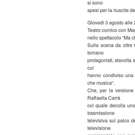
si sono
spesi per la riuscita d
Giovedì 3 agosto alle
Teatro comico con Mar
nello spettacolo “Ma c
Sulla scena da oltre 
tornano
protagonisti, stavolta a
cui
hanno condiviso una 
che musica”.
Che, per la versione 
Raffaella Carrà
col quale decolla uno
trasmissione
televisiva sul palco d
televisione