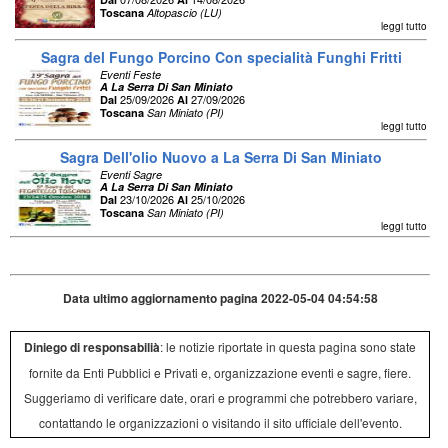
Toscana
Altopascio (LU)
leggi tutto
Sagra del Fungo Porcino Con specialità Funghi Fritti
Eventi Feste
A La Serra Di San Miniato
25/09/2026
27/09/2026
Dal
Al
Toscana
San Miniato (PI)
leggi tutto
Sagra Dell'olio Nuovo a La Serra Di San Miniato
Eventi Sagre
A La Serra Di San Miniato
23/10/2026
25/10/2026
Dal
Al
Toscana
San Miniato (PI)
leggi tutto
Data ultimo aggiornamento pagina 2022-05-04 04:54:58
Diniego di responsabilià
: le notizie riportate in questa pagina sono state
fornite da Enti Pubblici e Privati e, organizzazione eventi e sagre, fiere.
Suggeriamo di verificare date, orari e programmi che potrebbero variare,
contattando le organizzazioni o visitando il sito ufficiale dell'evento.