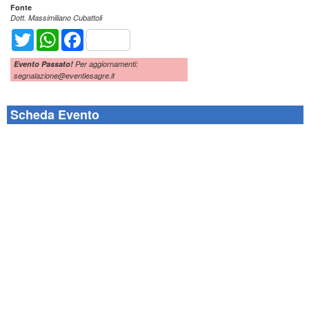
Fonte
Dott. Massimiliano Cubattoli
Twitter
WhatsApp
Facebook
Evento Passato!
Per aggiornamenti:
segnalazione@eventiesagre.it
Scheda Evento