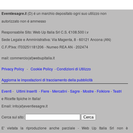
Eventiesagre.i
t (D) é un marchio depositato ogni suo utilizzo non
autorizzato non é ammesso
Responsabile Sito: Web Up Italia Srl C.S. €108.500 i.v
Sede Legale e Amministrativa: Via Magenta, 8 - 60121 Ancona (AN)
C.F./P.Iva: IT03251181206 - Numeo REA AN - 202474
mail: commercio(at)webupitalia.it
Privacy Policy
-
Cookie Policy
-
Condizioni di Utilizzo
Aggiorna le impostazioni di tracciamento della pubblicità
Eventi
-
Ultimi Inseriti
- Fiere
-
Mercatini
-
Sagre
-
Mostre
-
Folklore
-
Teatri
e Ricette tipiche in Italia!
Email: info(at)eventiesagre.it
Cerca sul sito:
E' vietata la riproduzione anche parziale - Web Up Italia Srl non è