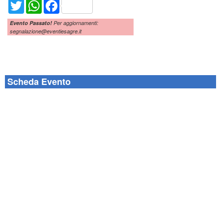
Twitter
WhatsApp
Facebook
Evento Passato!
Per aggiornamenti:
segnalazione@eventiesagre.it
Scheda Evento