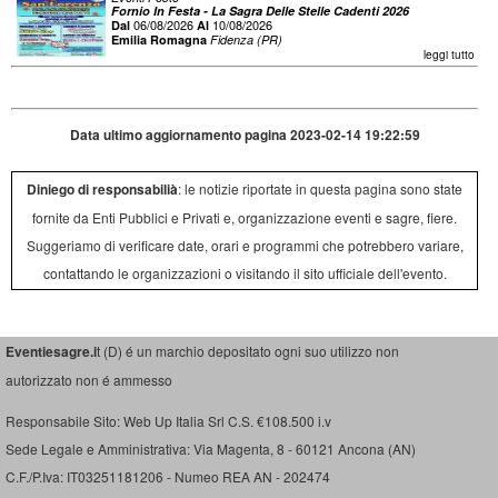
Fornio In Festa - La Sagra Delle Stelle Cadenti 2026
06/08/2026
10/08/2026
Dal
Al
Emilia Romagna
Fidenza (PR)
leggi tutto
Data ultimo aggiornamento pagina 2023-02-14 19:22:59
Diniego di responsabilià
: le notizie riportate in questa pagina sono state
fornite da Enti Pubblici e Privati e, organizzazione eventi e sagre, fiere.
Suggeriamo di verificare date, orari e programmi che potrebbero variare,
contattando le organizzazioni o visitando il sito ufficiale dell'evento.
Eventiesagre.i
t (D) é un marchio depositato ogni suo utilizzo non
autorizzato non é ammesso
Responsabile Sito: Web Up Italia Srl C.S. €108.500 i.v
Sede Legale e Amministrativa: Via Magenta, 8 - 60121 Ancona (AN)
C.F./P.Iva: IT03251181206 - Numeo REA AN - 202474