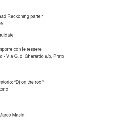
ead Reckoning parte 1
re
guidate
omporre con le tessere
 - Via G. di Gherardo 8/b, Prato
torio: “Dj on the roof”
orio
 Marco Masini