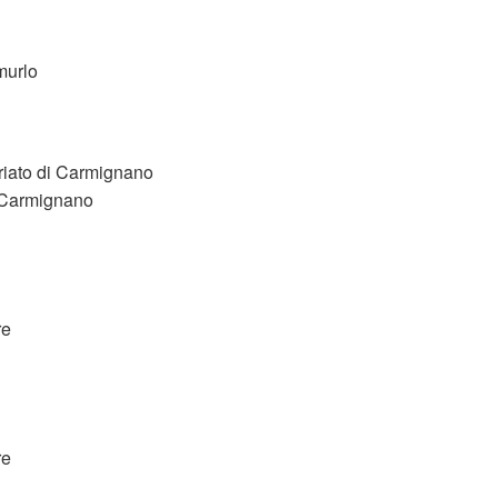
murlo
ariato di Carmignano
- Carmignano
re
re