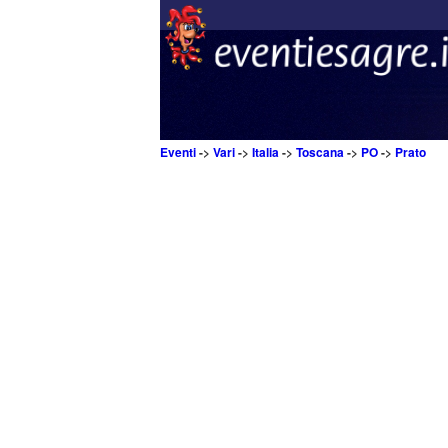
Eventi
->
Vari
->
Italia
->
Toscana
->
PO
->
Prato