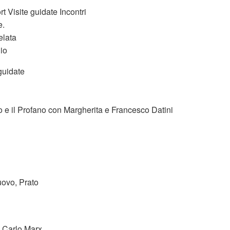
t Visite guidate Incontri
e.
elata
io
guidate
 e il Profano con Margherita e Francesco Datini
ovo, Prato
ia Carlo Marx