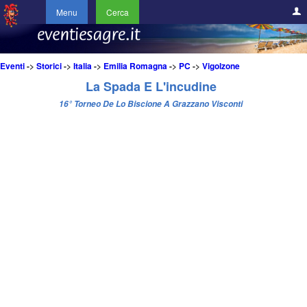
Menu
Cerca
Eventi
->
Storici
->
Italia
->
Emilia Romagna
->
PC
->
Vigolzone
La Spada E L'incudine
16° Torneo De Lo Biscione A Grazzano Visconti