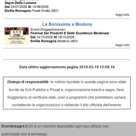
Sagra Della Lumaca
24/07/2026
10/08/2026
Dal
Al
Emilia Romagna
Finale Emilia (MO)
leggi tutto
La Bonissima a Modena
Eventi Enogastronomici
Festival Dei Prodotti E Delle Eccellenze Modenesi
16/10/2026
18/10/2026
Dal
Al
Emilia Romagna
Modena (MO)
leggi tutto
Data ultimo aggiornamento pagina 2019-03-19 13:09:16
Diniego di responsabilià
: le notizie riportate in questa pagina sono state
fornite da Enti Pubblici e Privati e, organizzazione eventi e sagre, fiere.
Suggeriamo di verificare date, orari e programmi che potrebbero variare,
contattando le organizzazioni o visitando il sito ufficiale dell'evento.
Eventiesagre.i
t (D) é un marchio depositato ogni suo utilizzo non
autorizzato non é ammesso