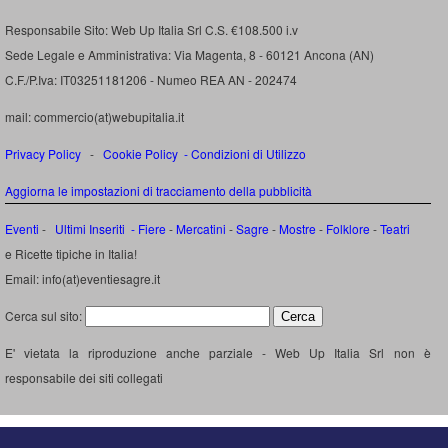
Responsabile Sito: Web Up Italia Srl C.S. €108.500 i.v
Sede Legale e Amministrativa: Via Magenta, 8 - 60121 Ancona (AN)
C.F./P.Iva: IT03251181206 - Numeo REA AN - 202474
mail: commercio(at)webupitalia.it
Privacy Policy
-
Cookie Policy
-
Condizioni di Utilizzo
Aggiorna le impostazioni di tracciamento della pubblicità
Eventi
-
Ultimi Inseriti
- Fiere
-
Mercatini
-
Sagre
-
Mostre
-
Folklore
-
Teatri
e Ricette tipiche in Italia!
Email: info(at)eventiesagre.it
Cerca sul sito:
E' vietata la riproduzione anche parziale - Web Up Italia Srl non è
responsabile dei siti collegati