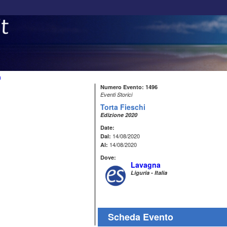
a
Numero Evento: 1496
Eventi Storici
Torta Fieschi
Edizione 2020
Date:
14/08/2020
Dal:
14/08/2020
Al:
Dove:
Lavagna
Liguria - Italia
Scheda Evento