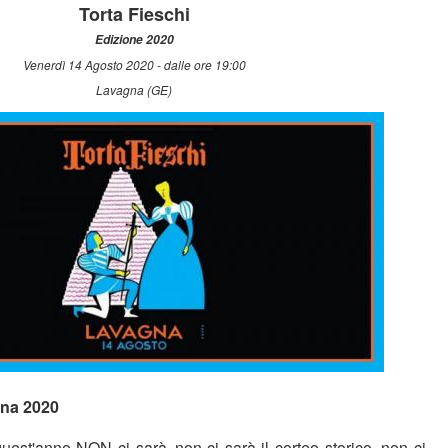
Torta Fieschi
Edizione 2020
Venerdì 14 Agosto 2020 - dalle ore 19:00
Lavagna (GE)
gna 2020
uest'anno NON ci sarà..non ci sarà il corteo storico, non ci