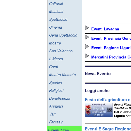
Culturali
Musicali
Spettacolo
Cinema
Eventi Lavagna
Cena Spettacolo
Eventi Provincia Gen
Mostre
Eventi Regione Liguri
San Valentino
Mercatini Provincia 
8 Marzo
Corsi
News Evento
Mostra Mercato
Sportivi
Religiosi
Leggi anche
Beneficenza
Festa dell'agricoltura e
Eventi Fiere
Annunci
Triathlon 
26/09/
Dal
Vari
Liguria
San
Fantasy
Eventi E Sagre Regione
Eventi Oggi