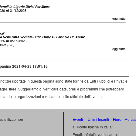
onali In Liguria Divisi Per Mese
2026
31/12/2026
Al
leggi tutto
rali
a Nella Città Vecchia Sulle Orme Di Fabrizio De André
2026
05/09/2026
Al
ova (GE)
leggi tutto
pagina 2021-04-23 17:01:16
e notizie riportate in questa pagina sono state fornite da Enti Pubblici e Privati e,
agre, fiere. Suggeriamo di verificare date, orari e programmi che potrebbero
attando le organizzazioni o visitando il sito ufficiale dell'evento.
uo utilizzo non
Eventi
-
Ultimi Inseriti
- Fiere
-
Mercat
e Ricette tipiche in Italia!
Email: info(at)eventiesagre.it