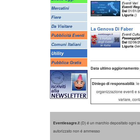
Eventi Vari
Eventi Regi
Mercatini
01/01/
Dal
Liguria
()
Fiere
Da Visitare
La Genova Di Faber
Eventi Cultu
Pubblicità Eventi
Passeggiat
02/06/
Dal
Comuni Italiani
Liguria
Gen
Utility
Pubblica Gratis
Data ultimo aggiornamento 
Diniego di responsabilià
: l
organizzazione eventi e s
variare, cont
Eventiesagre.i
t (D) é un marchio depositato ogni s
autorizzato non é ammesso