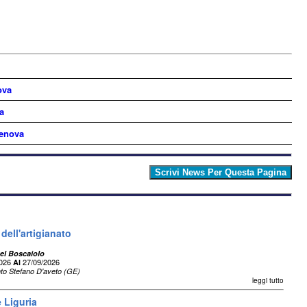
ova
a
Genova
 dell'artigianato
Del Boscaiolo
2026
27/09/2026
Al
to Stefano D'aveto (GE)
leggi tutto
 Liguria