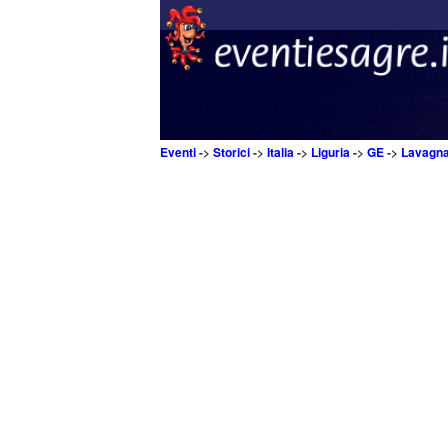
Eventi
->
Storici
->
Italia
->
Liguria
->
GE
->
Lavagn