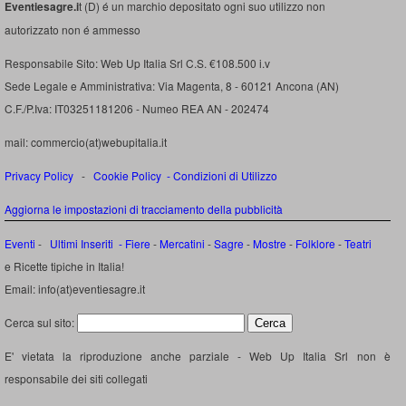
Eventiesagre.i
t (D) é un marchio depositato ogni suo utilizzo non
autorizzato non é ammesso
Responsabile Sito: Web Up Italia Srl C.S. €108.500 i.v
Sede Legale e Amministrativa: Via Magenta, 8 - 60121 Ancona (AN)
C.F./P.Iva: IT03251181206 - Numeo REA AN - 202474
mail: commercio(at)webupitalia.it
Privacy Policy
-
Cookie Policy
-
Condizioni di Utilizzo
Aggiorna le impostazioni di tracciamento della pubblicità
Eventi
-
Ultimi Inseriti
- Fiere
-
Mercatini
-
Sagre
-
Mostre
-
Folklore
-
Teatri
e Ricette tipiche in Italia!
Email: info(at)eventiesagre.it
Cerca sul sito:
E' vietata la riproduzione anche parziale - Web Up Italia Srl non è
responsabile dei siti collegati