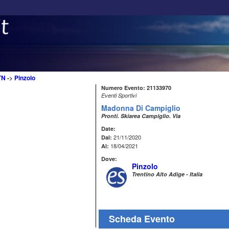
TN
->
Pinzolo
Numero Evento: 21133970
Eventi Sportivi
Madonna Di Campiglio
Pronti. Skiarea Campiglio. Via
Date:
21/11/2020
Dal:
18/04/2021
Al:
Dove:
Pinzolo
Trentino Alto Adige - Italia
Scheda Evento