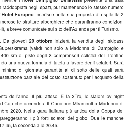
ta e raddoppiata negli spazi, pur mantenendo lo stesso numero
’
Hotel Europeo
inserisce nella sua proposta di ospitalità 3
umerose le strutture alberghiere che garantiranno condizioni
ili, a breve comunicate sul sito dell’Azienda per il Turismo.
a.
Da giovedì
29 ottobre
inizierà la vendita degli skipass
 Superskirama (validi non solo a Madonna di Campiglio e
i 400 km di piste degli 8 comprensori sciistici del Trentino
do una nuova formula di tutela a favore degli sciatori. Sarà
minimo di giornate garantite al di sotto delle quali sarà
restituzione parziale del costo sostenuto per l’acquisto della
nto dell’anno, il più atteso. È la 3Tre, lo slalom by night
rld Cup che accenderà il Canalone Miramonti a Madonna di
mbre 2020. Nella gara italiana più antica della Coppa del
areggeranno i più forti sciatori del globo. Due le manche
 17.45, la seconda alle 20.45.