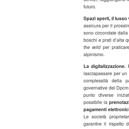
futuro.
Spazi aperti, il lusso
assicura per il prossi
sono circondate dalla
boschi e prati d’alta 
the wild
per praticar
alpinismo.
La digitalizzazione.
lasciapassare per un 
complessità della 
governative dei Dpcm 
punto diverse inizia
possibile la
prenotaz
pagamenti elettronic
Le società proprieta
garantire il rispetto