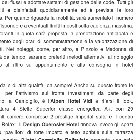
e dei flussi e adottare sistemi di gestione delle code. Tutti gli
iti e disinfettati quotidianamente ed è prevista la loro
a. Per quanto riguarda la mobilità, sarà aumentato il numero
ispondere a eventuali limiti imposti sulla capienza massima.
storanti in quota sarà proposta la prenotazione anticipata e
ento degli orari di somministrazione e la valorizzazione di
ati. Nei noleggi, come, per altro, a Pinzolo e Madonna di
 da tempo, saranno preferiti metodi alternativi al noleggio
ndo al ritiro su appuntamento e alla consegna in hotel
da e di alta qualità, da sempre! Anche su questo fronte le
per l’attivismo sul fronte investimenti da parte degli
anno, a Campiglio, è
l’Alpen Hotel Vidi
a rifarsi il look,
ttura 4 Stelle Superior classe energetica A+, con 29
ti camere comprese 2 prestige imperial suite e il centro
Relax”. Il
Design Oberosler Hotel
rinnova invece gli spazi
“pavillon” di forte impatto e tetto apribile sulla terrazza
” mentre l’
Hotel Campiglio Bellavista
presenta una sala