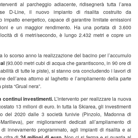
interventi al parcheggio adiacente, ridisegnerà tutta l’area
asse D-Line, il nuovo impianto di risalita costruito da
impatto energetico, capace di garantire limitate emissioni
zioni e un maggior rendimento. Ha una portata di 3.600
locità di 6 metri/secondo, è lungo 2.432 metri e copre un
 lo scorso anno la realizzazione del bacino per l’accumulo
ual
(93.000 metri cubi di acqua che garantiscono, in 90 ore di
abilità di tutte le piste), si stanno ora concludendo i lavori di
one dell’area attorno al laghetto e l’ampliamento della parte
a pista “Grual nera”.
 continui investimenti.
L’intervento per realizzare la nuova
ostato 13 milioni di euro. In tutta la Skiarea, gli investimenti
o del 2020 dalle 3 società funivie (Pinzolo, Madonna di
Marilleva), per miglioramenti dedicati all’ampliamento di
e di innevamento programmato, agli impianti di risalita e ai
a cifra di
24 milioni di euro
. Non ci si ferma e si guarda al