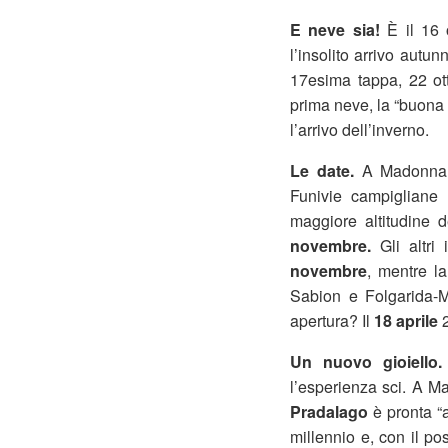
E neve sia!
È il 16 
l’insolito arrivo autu
17esima tappa, 22 ot
prima neve, la “buona
l’arrivo dell’inverno.
Le date.
A Madonna d
Funivie campigliane l
maggiore altitudine 
novembre.
Gli altri 
novembre
, mentre la
Sabion e Folgarida-M
apertura? Il
18 aprile
2
Un nuovo gioiello
l’esperienza sci. A M
Pradalago
è pronta “a
millennio e, con il p