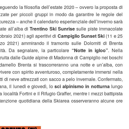
eguendo la filosofia dell’estate 2020 – ovvero la proposta di
zate per piccoli gruppi in modo da garantire le regole del
curezza – anche il calendario esperienziale dell’inverno sarà
iate all’alba di
Trentino Ski Sunrise
sulle piste immacolate
bbraio 2021) agli aperitivi di
Campiglio Sunset Ski
(11 e 25
zo 2021) ammirando il tramonto sulle Dolomiti di Brenta
ità. Da segnalare, la particolare
“Notte in igloo”
. Nella
truita dalle Guide alpine di Madonna di Campiglio nei boschi
damello Brenta si trascorreranno una notte e un’alba, con
vivere con spirito avventuroso, completamente immersi nella
tti di neve attrezzati con sacco a pelo invernale. Confermato,
na, il lunedì e giovedì, lo
sci alpinismo in notturna
lungo
a località Fortini e il Rifugio Graffer, mentre i mezzi battipista
tenzione quotidiana della Skiarea osserveranno alcune ore