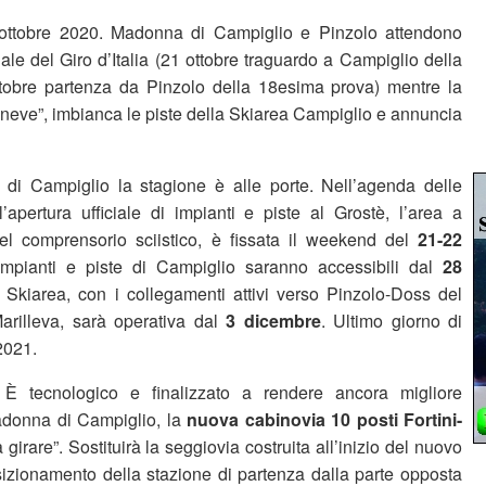
ottobre 2020. Madonna di Campiglio e Pinzolo attendono
nnale del Giro d’Italia (21 ottobre traguardo a Campiglio della
tobre partenza da Pinzolo della 18esima prova) mentre la
 neve”, imbianca le piste della Skiarea Campiglio e annuncia
i Campiglio la stagione è alle porte. Nell’agenda delle
’apertura ufficiale di impianti e piste al Grostè, l’area a
del comprensorio sciistico, è fissata il weekend del
21-22
impianti e piste di Campiglio saranno accessibili dal
28
 Skiarea, con i collegamenti attivi verso Pinzolo-Doss del
arilleva, sarà operativa dal
3 dicembre
. Ultimo giorno di
021.
.
È tecnologico e finalizzato a rendere ancora migliore
adonna di Campiglio, la
nuova cabinovia 10 posti Fortini-
 girare”. Sostituirà la seggiovia costruita all’inizio del nuovo
osizionamento della stazione di partenza dalla parte opposta