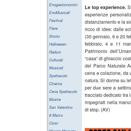
Enogastronomici
Le top experience.
S
EnoMusicali
esperienze personaliz
Festival
distanziamento e la si
Fiere
ricco di idee: dalle sc
(30 gennaio, 6 e 20 fe
Storici
febbraio, 4 e 11 mar
Halloween
Patrimonio dell’Uman
Raduni
“casa” di ghiaccio cos
Culturali
del Parco Naturale A
Musicali
cena e colazione, da 
Spettacolo
natura. Si dorme su le
Cinema
per due sere a settima
Cena Spettacolo
tracciato dedicato tra l
Mostre
impegnati nella manu
San Valentino
di stop. (AV)
8 Marzo
Corsi
Mostra Mercato