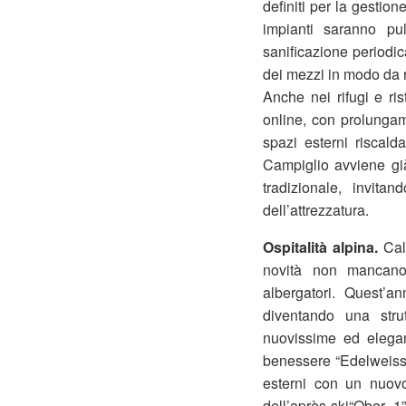
definiti per la gestion
impianti saranno pul
sanificazione periodic
dei mezzi in modo da r
Anche nei rifugi e ri
online, con prolungam
spazi esterni riscald
Campiglio avviene già
tradizionale, invita
dell’attrezzatura.
Ospitalità alpina.
Cal
novità non mancano, 
albergatori. Quest’
diventando una stru
nuovissime ed elegan
benessere “Edelweiss 
esterni con un nuovo 
dell’après-ski“Ober 1