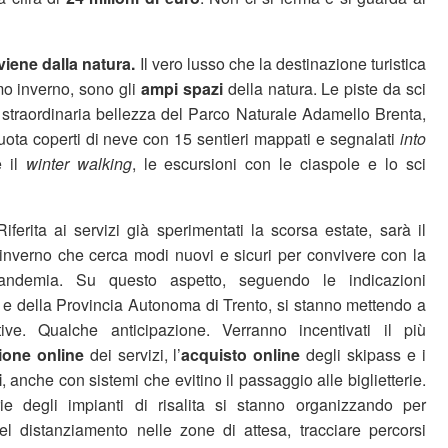
 viene dalla natura.
Il vero lusso che la destinazione turistica
mo inverno, sono gli
ampi spazi
della natura. Le piste da sci
 straordinaria bellezza del Parco Naturale Adamello Brenta,
quota coperti di neve con 15 sentieri mappati e segnalati
into
e il
winter walking
, le escursioni con le ciaspole e lo sci
Riferita ai servizi già sperimentati la scorsa estate, sarà il
inverno che cerca modi nuovi e sicuri per convivere con la
pandemia. Su questo aspetto, seguendo le indicazioni
e della Provincia Autonoma di Trento, si stanno mettendo a
tive. Qualche anticipazione. Verranno incentivati il più
ione online
dei servizi, l’
acquisto online
degli skipass e i
i
, anche con sistemi che evitino il passaggio alle biglietterie.
rie degli impianti di risalita si stanno organizzando per
 del distanziamento nelle zone di attesa, tracciare percorsi