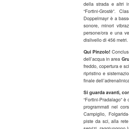
della strada e altri 
“Fortini-Grostè”. Cl
Doppelmayr è a basso 
sonore, minori vibra
persone/ora e una ve
dislivello di 456 metri.
Qui Pinzolo!
Conclusa
dell’acqua in area
Gr
freddo, copertura e sci
ripristino e sistemazi
finale dell’adrenalinic
Si guarda avanti, con
“Fortini-Pradalago” è c
programmati nel cors
Campiglio, Folgarida-
piste da sci, alla ret
servizi, raggiungono l