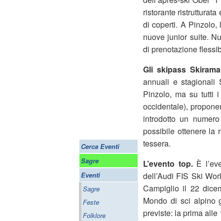
ristorante ristruttura
di coperti. A Pinzolo, l
nuove junior suite. N
di prenotazione flessib
Gli skipass Skiram
annuali e stagionali
Pinzolo, ma su tutti 
occidentale), proponen
introdotto un numero 
possibile ottenere la 
tessera.
Cerca Eventi
Sagre
L’evento top.
È l’eve
Eventi
dell’Audi FIS Ski Wo
Campiglio il 22 dice
Sagre
Mondo di sci alpino g
Feste
previste: la prima alle
Folklore