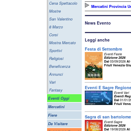
Cena Spettacolo
Mercatini Provincia U
Mostre
San Valentino
News Evento
8 Marzo
Corsi
Leggi anche
Mostra Mercato
Festa di Settembre
Sportivi
Eventi Feste
Edizione 2026
Religiosi
03/09/2026
Dal
Al
Friuli Venezia Giu
Beneficenza
Annunci
Vari
Eventi E Sagre Regione 
Fantasy
Eventi Vari
Eventi Regi
Eventi Oggi
01/01/
Dal
Friuli Vene
Mercatini
Fiere
Sagra di san bartolom
Eventi Sagre
Da Visitare
Edizione 2026
19/08/2026
Dal
Al