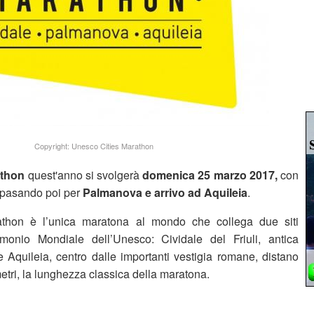
Copyright: Unesco Cities Marathon
athon
quest'anno si svolgerà
domenica 25 marzo 2017,
con
pasando poi per
Palmanova e arrivo ad Aquileia
.
athon è l’unica maratona al mondo che collega due siti
imonio Mondiale dell’Unesco: Cividale del Friuli, antica
e Aquileia, centro dalle importanti vestigia romane, distano
tri, la lunghezza classica della maratona.