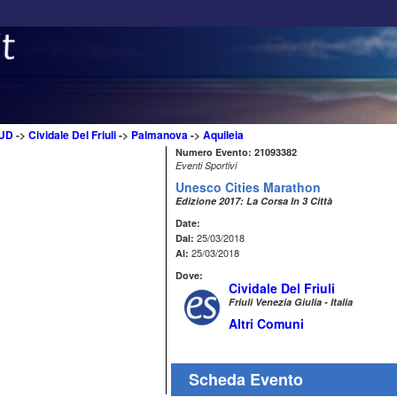
UD
->
Cividale Del Friuli
->
Palmanova
->
Aquileia
Numero Evento: 21093382
Eventi Sportivi
Unesco Cities Marathon
Edizione 2017: La Corsa In 3 Città
Date:
25/03/2018
Dal:
25/03/2018
Al:
Dove:
Cividale Del Friuli
Friuli Venezia Giulia - Italia
Altri Comuni
Scheda Evento