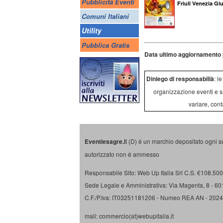
Pubblicità Eventi
Friuli Venezia Giu
Comuni Italiani
Utility
Pubblica Gratis
Data ultimo aggiornamento 
Diniego di responsabilià
: l
organizzazione eventi e s
variare, cont
Eventiesagre.i
t (D) é un marchio depositato ogni s
autorizzato non é ammesso
Responsabile Sito: Web Up Italia Srl C.S. €108.500 
Sede Legale e Amministrativa: Via Magenta, 8 - 6
C.F./P.Iva: IT03251181206 - Numeo REA AN - 202
mail: commercio(at)webupitalia.it