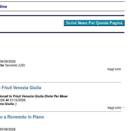
dine
06/09/2026
lia
Tarcento (UD)
leggi tutto
Friuli Venezia Giulia
onali In Friuli Venezia Giulia Divisi Per Mese
2026
31/12/2026
Al
zia Giulia
()
leggi tutto
eo a Roveredo in Piano
30/08/2026