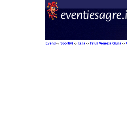
Eventi
->
Sportivi
->
Italia
->
Friuli Venezia Giulia
->