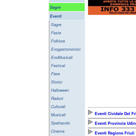
Sagre
Eventi
Sagre
Feste
Folklore
Enogastronomici
EnoMusicali
Festival
Fiere
Storici
Halloween
Raduni
Culturali
Eventi Cividale Del Fr
Musicali
Spettacolo
Eventi Provincia Udin
Cinema
Eventi Regione Friuli