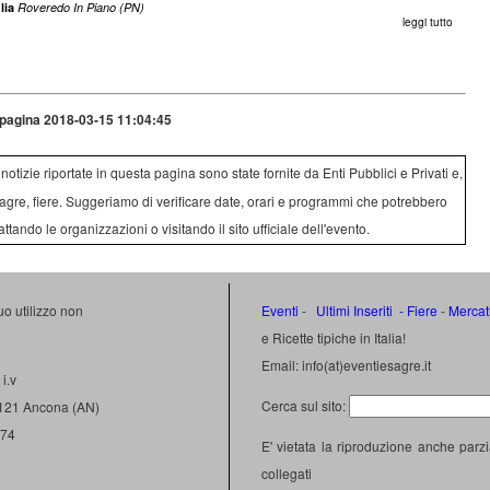
lia
Roveredo In Piano (PN)
leggi tutto
pagina 2018-03-15 11:04:45
e notizie riportate in questa pagina sono state fornite da Enti Pubblici e Privati e,
agre, fiere. Suggeriamo di verificare date, orari e programmi che potrebbero
attando le organizzazioni o visitando il sito ufficiale dell'evento.
uo utilizzo non
Eventi
-
Ultimi Inseriti
- Fiere
-
Mercat
e Ricette tipiche in Italia!
Email: info(at)eventiesagre.it
i.v
Cerca sul sito:
0121 Ancona (AN)
474
E' vietata la riproduzione anche parzi
collegati