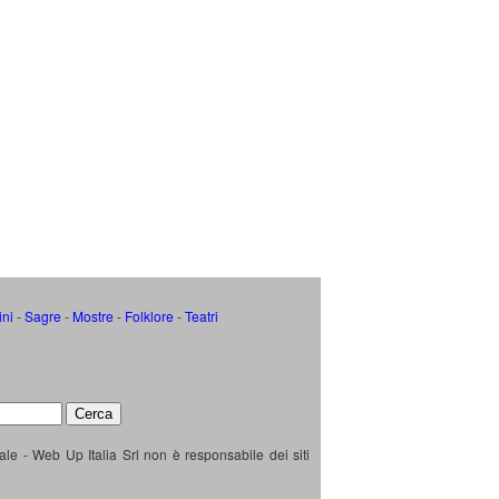
ini
-
Sagre
-
Mostre
-
Folklore
-
Teatri
ale - Web Up Italia Srl non è responsabile dei siti