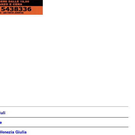
iuli
e
 Venezia Giulia