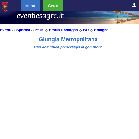
Menu
Cerca
Eventi
->
Sportivi
->
Italia
->
Emilia Romagna
->
BO
->
Bologna
Giungla Metropolitana
Una domenica pomeriggio in gommone