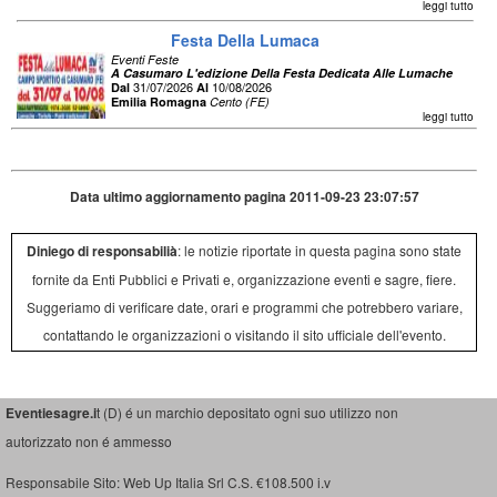
leggi tutto
Festa Della Lumaca
Eventi Feste
A Casumaro L'edizione Della Festa Dedicata Alle Lumache
31/07/2026
10/08/2026
Dal
Al
Emilia Romagna
Cento (FE)
leggi tutto
Data ultimo aggiornamento pagina 2011-09-23 23:07:57
Diniego di responsabilià
: le notizie riportate in questa pagina sono state
fornite da Enti Pubblici e Privati e, organizzazione eventi e sagre, fiere.
Suggeriamo di verificare date, orari e programmi che potrebbero variare,
contattando le organizzazioni o visitando il sito ufficiale dell'evento.
Eventiesagre.i
t (D) é un marchio depositato ogni suo utilizzo non
autorizzato non é ammesso
Responsabile Sito: Web Up Italia Srl C.S. €108.500 i.v