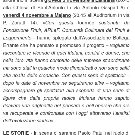
alla Chiesa di Sant’Antonio in via Antonio Gaspari 5) e
venerdì 4 novembre a Majano
(20.45 all’Auditorium in via
P. Zorutti 14). «
Con questa
tournée
sostenuta da
Fondazione Friuli
,
ARLeF, Comunità Collinare del Friuli e
Leggermente
- hanno spiegato dall’Associazione Bottega
Errante che ha pensato e promosso il progetto –
vogliamo
raccontare le vicende di quei friulani, uomini e donne, che
nella loro vita hanno compiuto delle imprese straordinarie
ma sono stati in qualche modo dimenticati o non sono saliti
alla ribalta delle cronache. Con questa serie di spettacoli –
dopo le date di novembre ne seguiranno altre – vogliamo
accompagnare gli spettatori alla scoperta di una serie di
figure che dalla propria radice friulana hanno saputo
ricavare una originalità nel pensare e nell’operare che ora
va recuperata e confrontata con l’oggi attraverso l’analisi
dell’evoluzione storica
».
LE STORIE
- In scena ci saranno Paolo Patui nel ruolo di