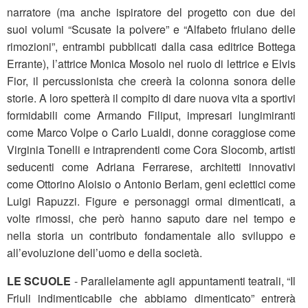
narratore (ma anche ispiratore del progetto con due dei
suoi volumi “Scusate la polvere” e “Alfabeto friulano delle
rimozioni”, entrambi pubblicati dalla casa editrice Bottega
Errante), l’attrice Monica Mosolo nel ruolo di lettrice e Elvis
Fior, il percussionista che creerà la colonna sonora delle
storie. A loro spetterà il compito di dare nuova vita a sportivi
formidabili come Armando Filiput, impresari lungimiranti
come Marco Volpe o Carlo Lualdi, donne coraggiose come
Virginia Tonelli e intraprendenti come Cora Slocomb, artisti
seducenti come Adriana Ferrarese, architetti innovativi
come Ottorino Aloisio o Antonio Berlam, geni eclettici come
Luigi Rapuzzi. Figure e personaggi ormai dimenticati, a
volte rimossi, che però hanno saputo dare nel tempo e
nella storia un contributo fondamentale allo sviluppo e
all’evoluzione dell’uomo e della società.
LE SCUOLE
- Parallelamente agli appuntamenti teatrali, “Il
Friuli indimenticabile che abbiamo dimenticato” entrerà