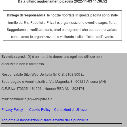
Data ultimo aggiornamento pagina 2022-11-03 11:36:52
Diniego di responsabilià
: le notizie riportate in questa pagina sono state
fornite da Enti Pubblici e Privati e, organizzazione eventi e sagre, fiere.
Suggeriamo di verificare date, orari e programmi che potrebbero variare,
contattando le organizzazioni o visitando il sito ufficiale dell'evento.
Eventiesagre.i
t (D) é un marchio depositato ogni suo utilizzo non
autorizzato non é ammesso
Responsabile Sito: Web Up Italia Srl C.S. €108.500 i.v
Sede Legale e Amministrativa: Via Magenta, 8 - 60121 Ancona (AN)
C.F./P.Iva: IT03251181206 - Numeo REA AN - 202474
mail: commercio(at)webupitalia.it
Privacy Policy
-
Cookie Policy
-
Condizioni di Utilizzo
Aggiorna le impostazioni di tracciamento della pubblicità