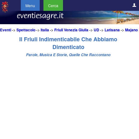
Menu
Cerca
Eventi
->
Spettacolo
->
Italia
->
Friuli Venezia Giulia
->
UD
->
Latisana
->
Majano
Il Friuli Indimenticabile Che Abbiamo
Dimenticato
Parole, Musica E Storie, Quelle Che Raccontano