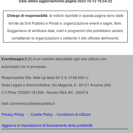
Data ultimo aggiornamento pagina 2023-10-12 16:54:22
Diniego di responsabilià
: le notizie riportate in questa pagina sono state
fornite da Enti Pubblici e Privati e, organizzazione eventi e sagre, fiere.
Suggeriamo di verificare date, orari e programmi che potrebbero variare,
contattando le organizzazioni o visitando il sito ufficiale dell'evento.
Eventiesagre.i
t (D) é un marchio depositato ogni suo utilizzo non
autorizzato non é ammesso
Responsabile Sito: Web Up Italia Srl C.S. €108.500 i.v
Sede Legale e Amministrativa: Via Magenta, 8 - 60121 Ancona (AN)
C.F./P.Iva: IT03251181206 - Numeo REA AN - 202474
mail: commercio(at)webupitalia.it
Privacy Policy
-
Cookie Policy
-
Condizioni di Utilizzo
Aggiorna le impostazioni di tracciamento della pubblicità