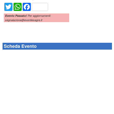
Twitter
WhatsApp
Facebook
Evento Passato!
Per aggiornamenti:
segnalazione@eventiesagre.it
Scheda Evento