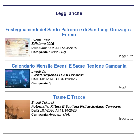
Leggi anche
Festeggiamenti del Santo Patrono e di San Luigi Gonzaga a
Forino
Eventi Feste
Edizione 2026
09/08/2026
13/08/2026
Dal
Al
Campania
Forino (AV)
leggi tutto
Calendario Mensile Eventi E Sagre Regione Campania
Eventi Vari
Eventi Regionali Divisi Per Mese
01/01/2026
31/12/2026
Dal
Al
Campania
()
leggi tutto
Trame E Tracce
Eventi Culturali
Fotografia, Pittura E Scultura Nell’arcipelago Campano
25/07/2026
11/10/2026
Dal
Al
Campania
Anacapri (NA)
leggi tutto