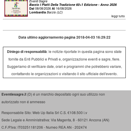
Eventi Sagre
Barzio I Piatti Della Tradizione 60+1 Edizione - Anno 2026
08/08/2026
16/08/2026
Dal
Al
Lombardia
Barzio (LC)
leggi tutto
Data ultimo aggiornamento pagina 2018-04-03 16:29:22
Diniego di responsabilià
: le notizie riportate in questa pagina sono state
fornite da Enti Pubblici e Privati e, organizzazione eventi e sagre, fiere.
Suggeriamo di verificare date, orari e programmi che potrebbero variare,
contattando le organizzazioni o visitando il sito ufficiale dell'evento.
Eventiesagre.i
t (D) é un marchio depositato ogni suo utilizzo non
autorizzato non é ammesso
Responsabile Sito: Web Up Italia Srl C.S. €108.500 i.v
Sede Legale e Amministrativa: Via Magenta, 8 - 60121 Ancona (AN)
C.F./P.Iva: IT03251181206 - Numeo REA AN - 202474