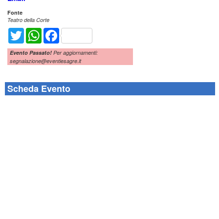
Fonte
Teatro della Corte
Twitter
WhatsApp
Facebook
Evento Passato!
Per aggiornamenti:
segnalazione@eventiesagre.it
Scheda Evento