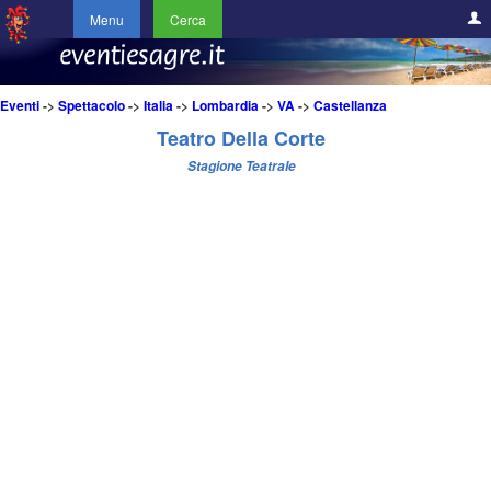
Menu
Cerca
Eventi
->
Spettacolo
->
Italia
->
Lombardia
->
VA
->
Castellanza
Teatro Della Corte
Stagione Teatrale