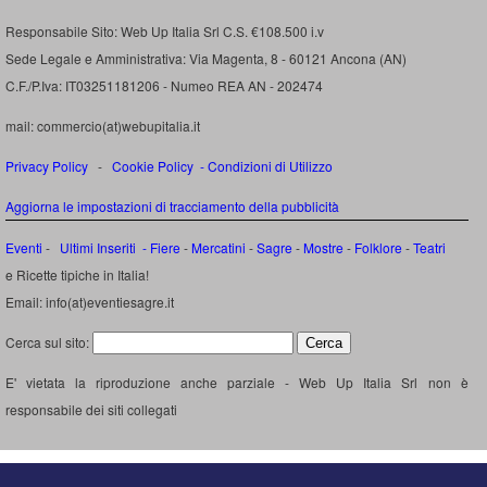
Responsabile Sito: Web Up Italia Srl C.S. €108.500 i.v
Sede Legale e Amministrativa: Via Magenta, 8 - 60121 Ancona (AN)
C.F./P.Iva: IT03251181206 - Numeo REA AN - 202474
mail: commercio(at)webupitalia.it
Privacy Policy
-
Cookie Policy
-
Condizioni di Utilizzo
Aggiorna le impostazioni di tracciamento della pubblicità
Eventi
-
Ultimi Inseriti
- Fiere
-
Mercatini
-
Sagre
-
Mostre
-
Folklore
-
Teatri
e Ricette tipiche in Italia!
Email: info(at)eventiesagre.it
Cerca sul sito:
E' vietata la riproduzione anche parziale - Web Up Italia Srl non è
responsabile dei siti collegati