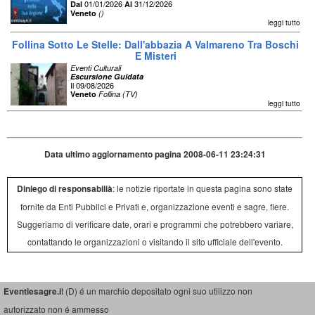
01/01/2026
31/12/2026
Dal
Al
Veneto
()
leggi tutto
Follina Sotto Le Stelle: Dall'abbazia A Valmareno Tra Boschi
E Misteri
Eventi Culturali
Escursione Guidata
Il 09/08/2026
Veneto
Follina (TV)
leggi tutto
Data ultimo aggiornamento pagina 2008-06-11 23:24:31
Diniego di responsabilià
: le notizie riportate in questa pagina sono state
fornite da Enti Pubblici e Privati e, organizzazione eventi e sagre, fiere.
Suggeriamo di verificare date, orari e programmi che potrebbero variare,
contattando le organizzazioni o visitando il sito ufficiale dell'evento.
Eventiesagre.i
t (D) é un marchio depositato ogni suo utilizzo non
autorizzato non é ammesso