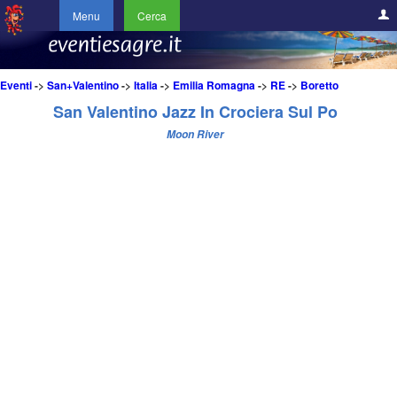
Menu
Cerca
Eventi
->
San+Valentino
->
Italia
->
Emilia Romagna
->
RE
->
Boretto
San Valentino Jazz In Crociera Sul Po
Moon River