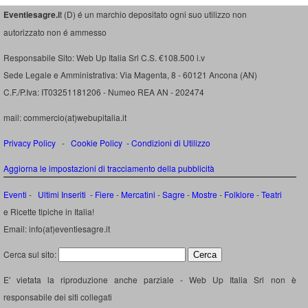
Eventiesagre.i
t (D) é un marchio depositato ogni suo utilizzo non
autorizzato non é ammesso
Responsabile Sito: Web Up Italia Srl C.S. €108.500 i.v
Sede Legale e Amministrativa: Via Magenta, 8 - 60121 Ancona (AN)
C.F./P.Iva: IT03251181206 - Numeo REA AN - 202474
mail: commercio(at)webupitalia.it
Privacy Policy
-
Cookie Policy
-
Condizioni di Utilizzo
Aggiorna le impostazioni di tracciamento della pubblicità
Eventi
-
Ultimi Inseriti
- Fiere
-
Mercatini
-
Sagre
-
Mostre
-
Folklore
-
Teatri
e Ricette tipiche in Italia!
Email: info(at)eventiesagre.it
Cerca sul sito:
E' vietata la riproduzione anche parziale - Web Up Italia Srl non è
responsabile dei siti collegati