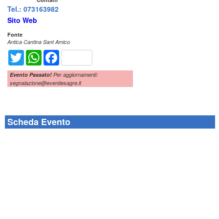
Tel.: 073163982
Sito Web
Fonte
Antica Cantina Sant Amico
Twitter
WhatsApp
Facebook
Evento Passato!
Per aggiornamenti:
segnalazione@eventiesagre.it
Scheda Evento