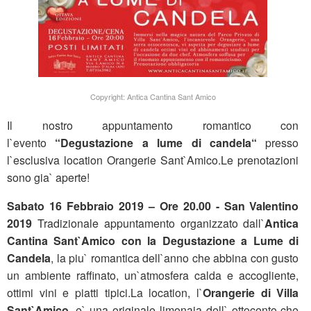
Copyright: Antica Cantina Sant Amico
Il nostro appuntamento romantico con
l`evento
“Degustazione a lume di candela“
presso
l`esclusiva location Orangerie Sant`Amico.Le prenotazioni
sono gia` aperte!
Sabato 16 Febbraio 2019 – Ore 20.00 - San Valentino
2019
Tradizionale appuntamento organizzato dall`
Antica
Cantina Sant`Amico con la Degustazione a Lume di
Candela
, la piu` romantica dell`anno che abbina con gusto
un ambiente raffinato, un`atmosfera calda e accogliente,
ottimi vini e piatti tipici.La location, l`
Orangerie di Villa
Sant`Amico
, e` una originale limonaia dell` ottocento che