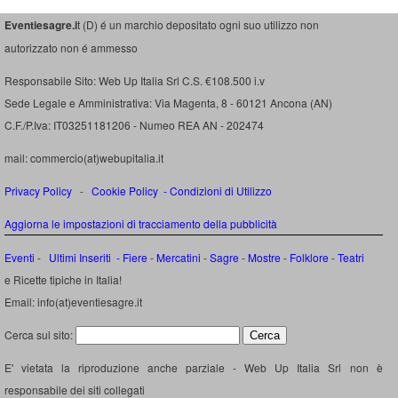
Eventiesagre.i
t (D) é un marchio depositato ogni suo utilizzo non
autorizzato non é ammesso
Responsabile Sito: Web Up Italia Srl C.S. €108.500 i.v
Sede Legale e Amministrativa: Via Magenta, 8 - 60121 Ancona (AN)
C.F./P.Iva: IT03251181206 - Numeo REA AN - 202474
mail: commercio(at)webupitalia.it
Privacy Policy
-
Cookie Policy
-
Condizioni di Utilizzo
Aggiorna le impostazioni di tracciamento della pubblicità
Eventi
-
Ultimi Inseriti
- Fiere
-
Mercatini
-
Sagre
-
Mostre
-
Folklore
-
Teatri
e Ricette tipiche in Italia!
Email: info(at)eventiesagre.it
Cerca sul sito:
E' vietata la riproduzione anche parziale - Web Up Italia Srl non è
responsabile dei siti collegati