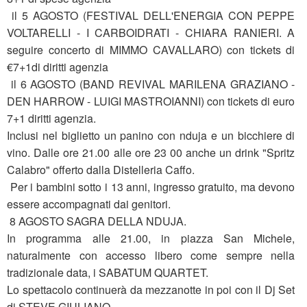
il 5 AGOSTO (FESTIVAL DELL'ENERGIA CON PEPPE
VOLTARELLI - I CARBOIDRATI - CHIARA RANIERI. A
seguire concerto di MIMMO CAVALLARO) con tickets di
€7+1di diritti agenzia
il 6 AGOSTO (BAND REVIVAL MARILENA GRAZIANO -
DEN HARROW - LUIGI MASTROIANNI) con tickets di euro
7+1 diritti agenzia.
Inclusi nel biglietto un panino con nduja e un bicchiere di
vino. Dalle ore 21.00 alle ore 23 00 anche un drink "Spritz
Calabro" offerto dalla Distelleria Caffo.
Per i bambini sotto i 13 anni, ingresso gratuito, ma devono
essere accompagnati dai genitori.
8 AGOSTO SAGRA DELLA NDUJA.
In programma alle 21.00, in piazza San Michele,
naturalmente con accesso libero come sempre nella
tradizionale data, i SABATUM QUARTET.
Lo spettacolo continuerà da mezzanotte in poi con il Dj Set
di STEVE GIULIANO