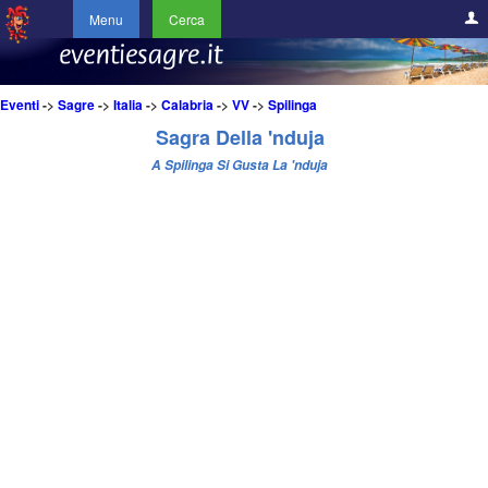
Menu
Cerca
Eventi
->
Sagre
->
Italia
->
Calabria
->
VV
->
Spilinga
Sagra Della 'nduja
A Spilinga Si Gusta La 'nduja