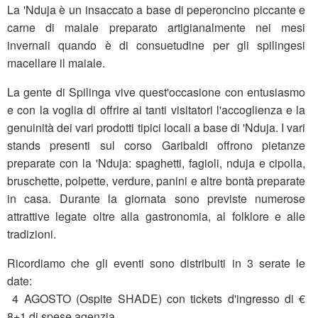
La 'Nduja è un insaccato a base di peperoncino piccante e
carne di maiale preparato artigianalmente nei mesi
invernali quando è di consuetudine per gli spilingesi
macellare il maiale.
La gente di Spilinga vive quest'occasione con entusiasmo
e con la voglia di offrire ai tanti visitatori l'accoglienza e la
genuinità dei vari prodotti tipici locali a base di 'Nduja. I vari
stands presenti sul corso Garibaldi offrono pietanze
preparate con la 'Nduja: spaghetti, fagioli, nduja e cipolla,
bruschette, polpette, verdure, panini e altre bontà preparate
in casa. Durante la giornata sono previste numerose
attrattive legate oltre alla gastronomia, al folklore e alle
tradizioni.
Ricordiamo che gli eventi sono distribuiti in 3 serate le
date:
4 AGOSTO (Ospite SHADE) con tickets d'ingresso di €
8+1 di spese agenzia