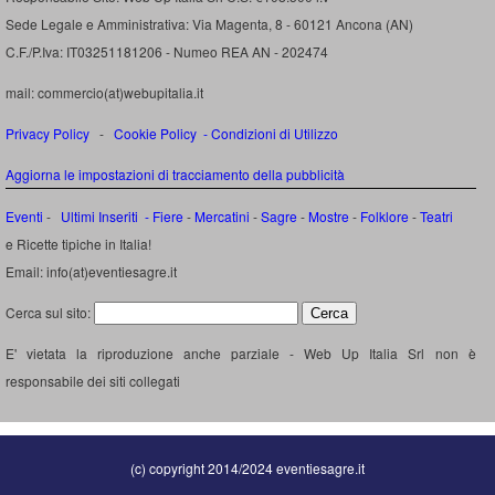
Sede Legale e Amministrativa: Via Magenta, 8 - 60121 Ancona (AN)
C.F./P.Iva: IT03251181206 - Numeo REA AN - 202474
mail: commercio(at)webupitalia.it
Privacy Policy
-
Cookie Policy
-
Condizioni di Utilizzo
Aggiorna le impostazioni di tracciamento della pubblicità
Eventi
-
Ultimi Inseriti
- Fiere
-
Mercatini
-
Sagre
-
Mostre
-
Folklore
-
Teatri
e Ricette tipiche in Italia!
Email: info(at)eventiesagre.it
Cerca sul sito:
E' vietata la riproduzione anche parziale - Web Up Italia Srl non è
responsabile dei siti collegati
(c) copyright 2014/2024 eventiesagre.it