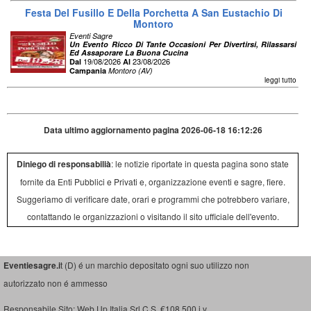
Festa Del Fusillo E Della Porchetta A San Eustachio Di
Montoro
Eventi Sagre
Un Evento Ricco Di Tante Occasioni Per Divertirsi, Rilassarsi
Ed Assaporare La Buona Cucina
19/08/2026
23/08/2026
Dal
Al
Campania
Montoro (AV)
leggi tutto
Data ultimo aggiornamento pagina 2026-06-18 16:12:26
Diniego di responsabilià
: le notizie riportate in questa pagina sono state
fornite da Enti Pubblici e Privati e, organizzazione eventi e sagre, fiere.
Suggeriamo di verificare date, orari e programmi che potrebbero variare,
contattando le organizzazioni o visitando il sito ufficiale dell'evento.
Eventiesagre.i
t (D) é un marchio depositato ogni suo utilizzo non
autorizzato non é ammesso
Responsabile Sito: Web Up Italia Srl C.S. €108.500 i.v