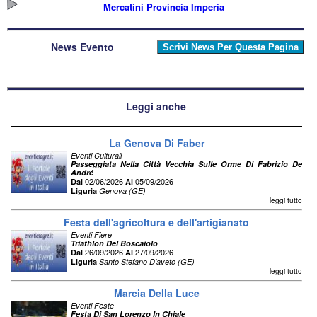
Mercatini Provincia Imperia
News Evento
Leggi anche
La Genova Di Faber
Eventi Culturali
Passeggiata Nella Città Vecchia Sulle Orme Di Fabrizio De
André
02/06/2026
05/09/2026
Dal
Al
Liguria
Genova (GE)
leggi tutto
Festa dell'agricoltura e dell'artigianato
Eventi Fiere
Triathlon Del Boscaiolo
26/09/2026
27/09/2026
Dal
Al
Liguria
Santo Stefano D'aveto (GE)
leggi tutto
Marcia Della Luce
Eventi Feste
Festa Di San Lorenzo In Chiale