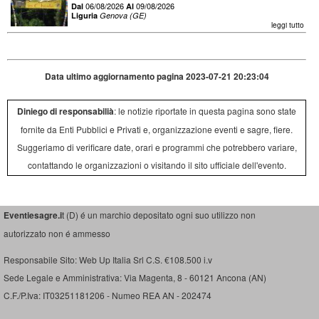
06/08/2026
09/08/2026
Dal
Al
Liguria
Genova (GE)
leggi tutto
Data ultimo aggiornamento pagina 2023-07-21 20:23:04
Diniego di responsabilià
: le notizie riportate in questa pagina sono state
fornite da Enti Pubblici e Privati e, organizzazione eventi e sagre, fiere.
Suggeriamo di verificare date, orari e programmi che potrebbero variare,
contattando le organizzazioni o visitando il sito ufficiale dell'evento.
Eventiesagre.i
t (D) é un marchio depositato ogni suo utilizzo non
autorizzato non é ammesso
Responsabile Sito: Web Up Italia Srl C.S. €108.500 i.v
Sede Legale e Amministrativa: Via Magenta, 8 - 60121 Ancona (AN)
C.F./P.Iva: IT03251181206 - Numeo REA AN - 202474