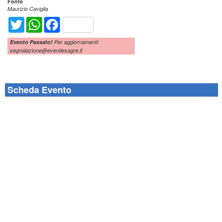
Fonte
Maurizio Caviglia
Twitter
WhatsApp
Facebook
Evento Passato!
Per aggiornamenti:
segnalazione@eventiesagre.it
Scheda Evento