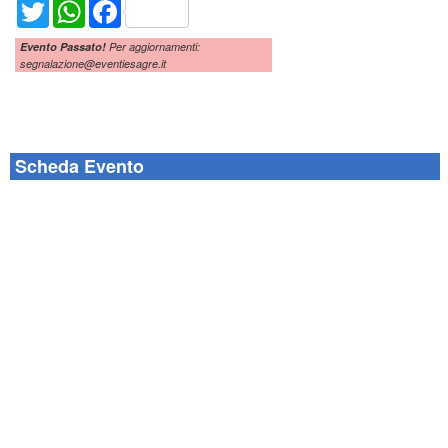
Twitter
WhatsApp
Facebook
Evento Passato!
Per aggiornamenti:
segnalazione@eventiesagre.it
Scheda Evento