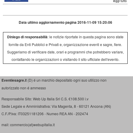
leggi tutto
Data ultimo aggiornamento pagina 2016-11-09 15:20:06
Diniego di responsabilià
: le notizie riportate in questa pagina sono state
fornite da Enti Pubblici e Privati e, organizzazione eventi e sagre, fiere.
Suggeriamo di verificare date, orari e programmi che potrebbero variare,
contattando le organizzazioni o visitando il sito ufficiale dell'evento.
Eventiesagre.i
t (D) é un marchio depositato ogni suo utilizzo non
autorizzato non é ammesso
Responsabile Sito: Web Up Italia Srl C.S. €108.500 i.v
Sede Legale e Amministrativa: Via Magenta, 8 - 60121 Ancona (AN)
C.F./P.Iva: IT03251181206 - Numeo REA AN - 202474
mail: commercio(at)webupitalia.it