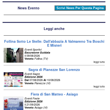
News Evento
Leggi anche
Follina Sotto Le Stelle: Dall'abbazia A Valmareno Tra Boschi
E Misteri
Eventi Sportivi
Escursione Guidata
Il 09/08/2026
Veneto
Follina (TV)
leggi tutto
Sagra di Pianezze San Lorenzo
Eventi Sagre
Edizione 2026
07/08/2026
10/08/2026
Dal
Al
Veneto
Pianezze (VI)
leggi tutto
Fiera di San Matteo - Asiago
Eventi Feste
Edizione 2026
Il 21/09/2026
Veneto
Asiago (VI)