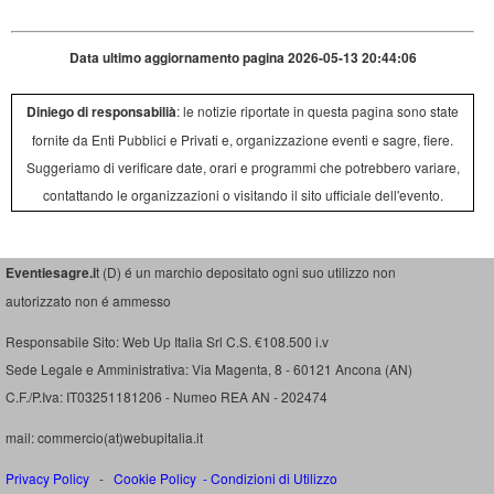
Data ultimo aggiornamento pagina 2026-05-13 20:44:06
Diniego di responsabilià
: le notizie riportate in questa pagina sono state
fornite da Enti Pubblici e Privati e, organizzazione eventi e sagre, fiere.
Suggeriamo di verificare date, orari e programmi che potrebbero variare,
contattando le organizzazioni o visitando il sito ufficiale dell'evento.
Eventiesagre.i
t (D) é un marchio depositato ogni suo utilizzo non
autorizzato non é ammesso
Responsabile Sito: Web Up Italia Srl C.S. €108.500 i.v
Sede Legale e Amministrativa: Via Magenta, 8 - 60121 Ancona (AN)
C.F./P.Iva: IT03251181206 - Numeo REA AN - 202474
mail: commercio(at)webupitalia.it
Privacy Policy
-
Cookie Policy
-
Condizioni di Utilizzo