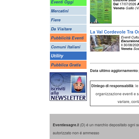
Eventi Oggi
17/07/2026
Dal
A
Veneto
Gallio (V
Mercatini
Fiere
Da Visitare
La Val Cordevole Tra O
Pubblicità Eventi
Eventi Cultu
Escursione
Il 30/08/202
Comuni Italiani
Veneto
Sos
Utility
Pubblica Gratis
Data ultimo aggiornamento 
Diniego di responsabilià
: l
organizzazione eventi e s
variare, cont
Eventiesagre.i
t (D) é un marchio depositato ogni s
autorizzato non é ammesso