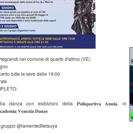
egrandi nel comune di quarto d'altino (VE)
ugno
rto tutte le sere dalle 19:00
rate
PLETO:
nza con esibizioni della 𝐏𝐨𝐥𝐢𝐬𝐩𝐨𝐫𝐭𝐢𝐯𝐚 𝐀𝐧𝐧𝐢𝐚, in
𝐦𝐢𝐚 𝐕𝐞𝐧𝐞𝐳𝐢𝐚 𝐃𝐚𝐧𝐳𝐞
il gruppo @lamenteditetsuya