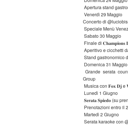
Domenica 24 Maggio
Apertura stand gastro
Venerdì 29 Maggio
Concerto di @luciobis
Speciale Menù Venezia
Sabato 30 Maggio
Finale di 𝐂𝐡𝐚𝐦𝐩𝐢𝐨𝐧
Aperitivo e cicchetti d
Stand gastronomico d
Domenica 31 Maggio
Grande serata coun
Group
Musica con 𝐅𝐨𝐱 𝐃𝐣 e 𝐖
Lunedì 1 Giugno
𝐒𝐞𝐫𝐚𝐭𝐚 𝐒𝐩𝐢𝐞𝐝𝐨 (
Prenotazioni entro il
Martedì 2 Giugno
Serata karaoke con @