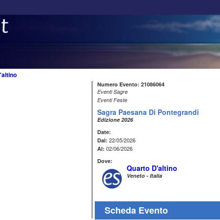
altino
Numero Evento: 21086064
Eventi Sagre
Eventi Feste
Sagra Paesana Di Pontegrandi
Edizione 2026
Date:
22/05/2026
Dal:
02/06/2026
Al:
Dove:
Quarto D'altino
Veneto - Italia
Scheda Evento