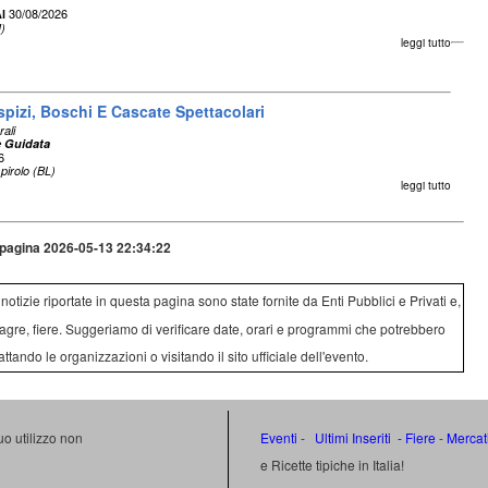
30/08/2026
l
I)
leggi tutto
spizi, Boschi E Cascate Spettacolari
rali
 Guidata
6
pirolo (BL)
leggi tutto
pagina 2026-05-13 22:34:22
e notizie riportate in questa pagina sono state fornite da Enti Pubblici e Privati e,
agre, fiere. Suggeriamo di verificare date, orari e programmi che potrebbero
attando le organizzazioni o visitando il sito ufficiale dell'evento.
uo utilizzo non
Eventi
-
Ultimi Inseriti
- Fiere
-
Mercat
e Ricette tipiche in Italia!