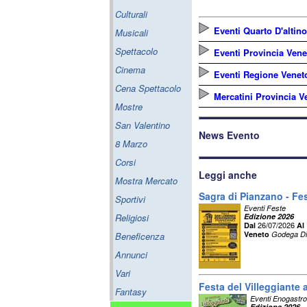
Culturali
Eventi Quarto D'altino
Musicali
Spettacolo
Eventi Provincia Vene
Cinema
Eventi Regione Venet
Cena Spettacolo
Mercatini Provincia V
Mostre
San Valentino
News Evento
8 Marzo
Corsi
Leggi anche
Mostra Mercato
Sagra di Pianzano - F
Sportivi
Eventi Feste
Religiosi
Edizione 2026
26/07/2026
Dal
Al
Veneto
Godega Di
Beneficenza
Annunci
Vari
Festa del Villeggiante
Fantasy
Eventi Enogastro
Edizione 2026