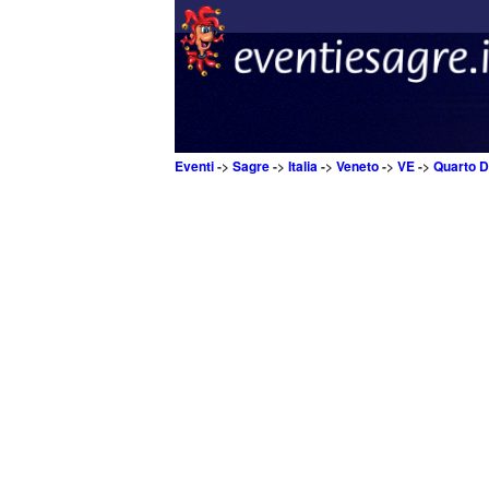
Eventi
->
Sagre
->
Italia
->
Veneto
->
VE
->
Quarto D'