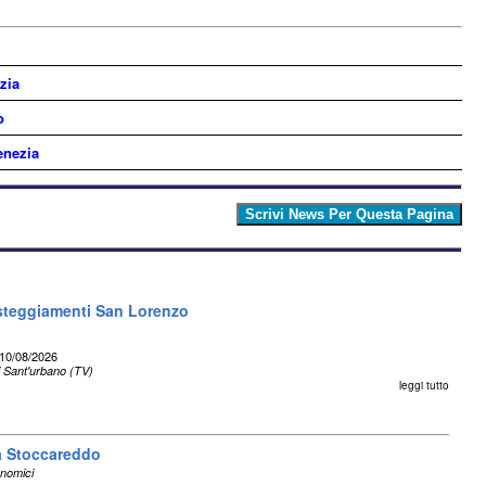
zia
o
enezia
esteggiamenti San Lorenzo
10/08/2026
 Sant'urbano (TV)
leggi tutto
 a Stoccareddo
nomici