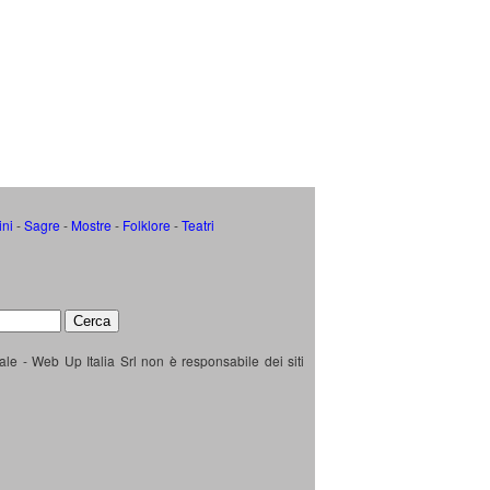
ini
-
Sagre
-
Mostre
-
Folklore
-
Teatri
ale - Web Up Italia Srl non è responsabile dei siti