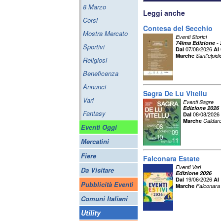
8 Marzo
Leggi anche
Corsi
Contesa del Secchio
Mostra Mercato
Eventi Storici
74ima Edizione -
Sportivi
07/08/2026
Dal
Al
Marche
Sant'elpid
Religiosi
Beneficenza
Annunci
Sagra De Lu Vitellu
Vari
Eventi Sagre
Edizione 2026
Fantasy
08/08/2026
Dal
Marche
Caldar
Eventi Oggi
Mercatini
Fiere
Falconara Estate
Eventi Vari
Da Visitare
Edizione 2026
19/06/2026
Dal
Al
Pubblicità Eventi
Marche
Falconara 
Comuni Italiani
Utility