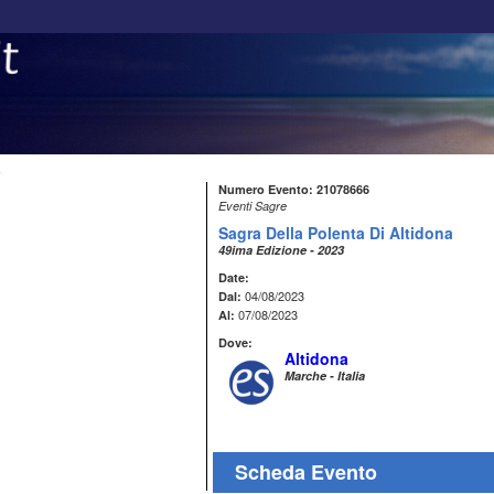
a
Numero Evento: 21078666
Eventi Sagre
Sagra Della Polenta Di Altidona
49ima Edizione - 2023
Date:
04/08/2023
Dal:
07/08/2023
Al:
Dove:
Altidona
Marche - Italia
Scheda Evento