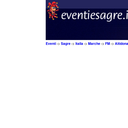
Eventi
->
Sagre
->
Italia
->
Marche
->
FM
->
Altidon