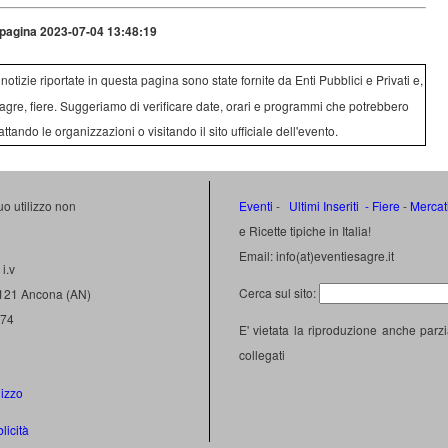
pagina 2023-07-04 13:48:19
e notizie riportate in questa pagina sono state fornite da Enti Pubblici e Privati e,
agre, fiere. Suggeriamo di verificare date, orari e programmi che potrebbero
attando le organizzazioni o visitando il sito ufficiale dell'evento.
uo utilizzo non
Eventi
-
Ultimi Inseriti
- Fiere
-
Mercat
e Ricette tipiche in Italia!
Email: info(at)eventiesagre.it
i.v
Cerca sul sito:
0121 Ancona (AN)
474
E' vietata la riproduzione anche parzi
collegati
lizzo
licità