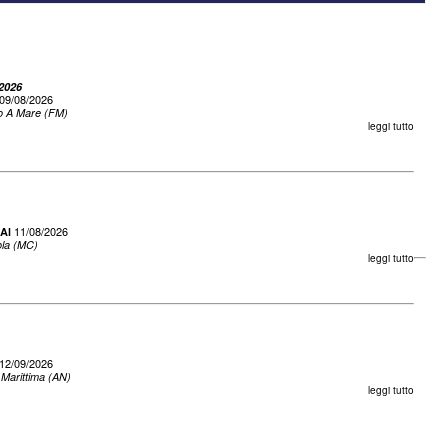
 2026
09/08/2026
io A Mare (FM)
leggi tutto
11/08/2026
Al
ola (MC)
leggi tutto
12/09/2026
Marittima (AN)
leggi tutto