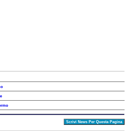
mo
he
Fermo