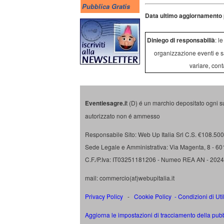
Pubblica Gratis
Data ultimo aggiornamento 
Diniego di responsabilià
: l
organizzazione eventi e s
variare, cont
Eventiesagre.i
t (D) é un marchio depositato ogni s
autorizzato non é ammesso
Responsabile Sito: Web Up Italia Srl C.S. €108.500 
Sede Legale e Amministrativa: Via Magenta, 8 - 6
C.F./P.Iva: IT03251181206 - Numeo REA AN - 202
mail: commercio(at)webupitalia.it
Privacy Policy
-
Cookie Policy
-
Condizioni di Uti
Aggiorna le impostazioni di tracciamento della pubb