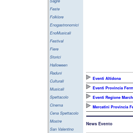
Sagre
Feste
Folklore
Enogastronomici
EnoMusicali
Festival
Fiere
Storici
Halloween
Raduni
Eventi Altidona
Culturali
Eventi Provincia Fer
Musicali
Spettacolo
Eventi Regione Marc
Cinema
Mercatini Provincia 
Cena Spettacolo
Mostre
News Evento
San Valentino