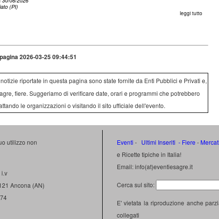
30/08/2026
l
ato (PI)
leggi tutto
pagina 2026-03-25 09:44:51
e notizie riportate in questa pagina sono state fornite da Enti Pubblici e Privati e,
agre, fiere. Suggeriamo di verificare date, orari e programmi che potrebbero
attando le organizzazioni o visitando il sito ufficiale dell'evento.
uo utilizzo non
Eventi
-
Ultimi Inseriti
- Fiere
-
Mercat
e Ricette tipiche in Italia!
Email: info(at)eventiesagre.it
i.v
Cerca sul sito:
0121 Ancona (AN)
474
E' vietata la riproduzione anche parzi
collegati