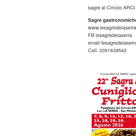
sagre al Circolo ARCI 
Sagre gastronomiche
www.lesagredelaserr
FB lesagredelaserra
email lesagredelaser
Cell. 3391639542