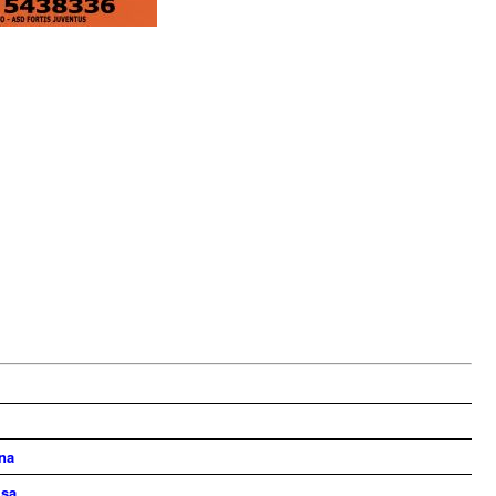
na
isa