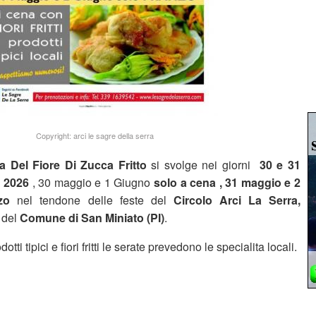
Copyright: arci le sagre della serra
a Del Fiore Di Zucca Fritto
si svolge nei giorni
30 e 31
o
2026
, 30 maggio e 1 Giugno
solo a cena , 31 maggio e 2
nzo
nel tendone delle feste del
Circolo Arci
La Serra,
 del
Comune di San Miniato (PI)
.
tti tipici e fiori fritti le serate prevedono le specialita locali.