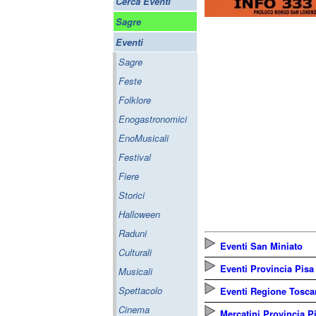
Cerca Eventi
Sagre
Eventi
Sagre
Feste
Folklore
Enogastronomici
EnoMusicali
Festival
Fiere
Storici
Halloween
Raduni
Eventi San Miniato
Culturali
Eventi Provincia Pisa
Musicali
Spettacolo
Eventi Regione Tosca
Cinema
Mercatini Provincia P