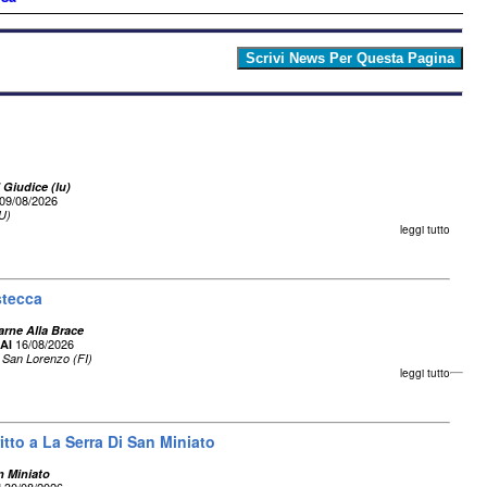
 Giudice (lu)
09/08/2026
U)
leggi tutto
stecca
arne Alla Brace
16/08/2026
Al
 San Lorenzo (FI)
leggi tutto
itto a La Serra Di San Miniato
n Miniato