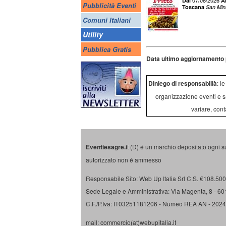
07/08/2026
Dal
A
Pubblicità Eventi
Toscana
San Mini
Comuni Italiani
Utility
Pubblica Gratis
Data ultimo aggiornamento 
Diniego di responsabilià
: l
organizzazione eventi e s
variare, cont
Eventiesagre.i
t (D) é un marchio depositato ogni s
autorizzato non é ammesso
Responsabile Sito: Web Up Italia Srl C.S. €108.500 
Sede Legale e Amministrativa: Via Magenta, 8 - 6
C.F./P.Iva: IT03251181206 - Numeo REA AN - 202
mail: commercio(at)webupitalia.it