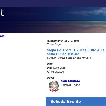
iato
Numero Evento: 21075698
Eventi Sagre
Sagra Del Fiore Di Zucca Fritto A La
Serra Di San Miniato
Circolo Arci La Serra Di San Miniato
Date:
30/05/2026
Dal:
02/06/2026
Al:
Dove:
San Miniato
Toscana - Italia
Scheda Evento