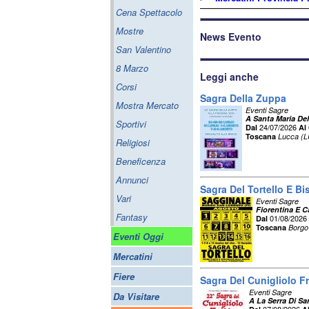
Cena Spettacolo
Mostre
News Evento
San Valentino
8 Marzo
Leggi anche
Corsi
Sagra Della Zuppa
Mostra Mercato
Eventi Sagre
A Santa Maria Del
Sportivi
24/07/2026
Dal
Al
Toscana
Lucca (L
Religiosi
Beneficenza
Annunci
Sagra Del Tortello E Bi
Vari
Eventi Sagre
Fiorentina E C
Fantasy
01/08/2026
Dal
Toscana
Borgo
Eventi Oggi
Mercatini
Fiere
Sagra Del Cunigliolo Fr
Eventi Sagre
Da Visitare
A La Serra Di Sa