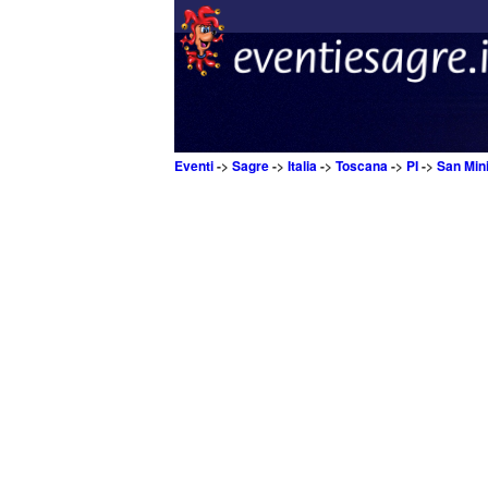
Eventi
->
Sagre
->
Italia
->
Toscana
->
PI
->
San Min