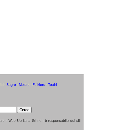
ini
-
Sagre
-
Mostre
-
Folklore
-
Teatri
ale - Web Up Italia Srl non è responsabile dei siti