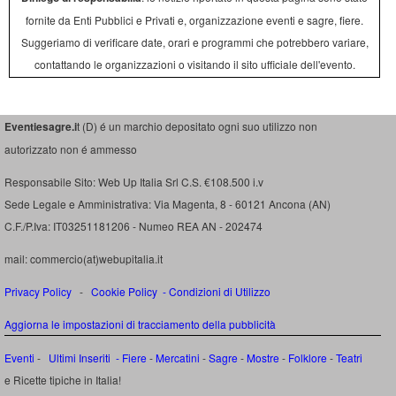
fornite da Enti Pubblici e Privati e, organizzazione eventi e sagre, fiere.
Suggeriamo di verificare date, orari e programmi che potrebbero variare,
contattando le organizzazioni o visitando il sito ufficiale dell'evento.
Eventiesagre.i
t (D) é un marchio depositato ogni suo utilizzo non
autorizzato non é ammesso
Responsabile Sito: Web Up Italia Srl C.S. €108.500 i.v
Sede Legale e Amministrativa: Via Magenta, 8 - 60121 Ancona (AN)
C.F./P.Iva: IT03251181206 - Numeo REA AN - 202474
mail: commercio(at)webupitalia.it
Privacy Policy
-
Cookie Policy
-
Condizioni di Utilizzo
Aggiorna le impostazioni di tracciamento della pubblicità
Eventi
-
Ultimi Inseriti
- Fiere
-
Mercatini
-
Sagre
-
Mostre
-
Folklore
-
Teatri
e Ricette tipiche in Italia!