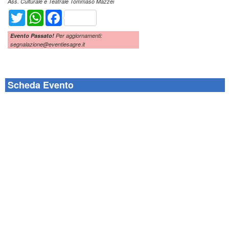
Ass. Culturale e Teatrale Tommaso Mazzei
Twitter
WhatsApp
Facebook
Evento Passato!
Per aggiornamenti:
segnalazione@eventiesagre.it
Scheda Evento