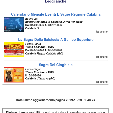
Leggi anche
Calendario Mensile Eventi E Sagre Regione Calabria
Eventi Vari
Eventi Regionali In Calabria Divisi Per Mese
01/01/2026
31/12/2026
Dal
Al
Calabria
()
leggi tutto
La Sagra Della Salsiccia A Gallico Superiore
Eventi Sagre
10ima Edizione - 2026
07/08/2026
09/08/2026
Dal
Al
Calabria
Reggio Calabria (RC)
leggi tutto
Sagra Del Cinghiale
Eventi Sagre
15ima Edizione - 2026
Il 13/08/2026
Calabria
Cittanova (RC)
leggi tutto
Data ultimo aggiornamento pagina 2019-10-23 09:48:24
Diniego di responsabilià
: le notizie riportate in questa pagina sono state