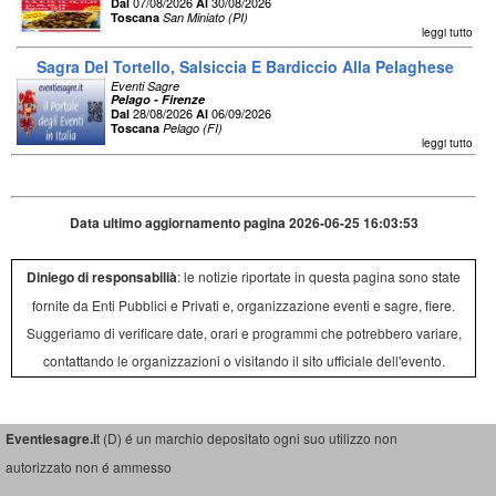
07/08/2026
30/08/2026
Dal
Al
Toscana
San Miniato (PI)
leggi tutto
Sagra Del Tortello, Salsiccia E Bardiccio Alla Pelaghese
Eventi Sagre
Pelago - Firenze
28/08/2026
06/09/2026
Dal
Al
Toscana
Pelago (FI)
leggi tutto
Data ultimo aggiornamento pagina 2026-06-25 16:03:53
Diniego di responsabilià
: le notizie riportate in questa pagina sono state
fornite da Enti Pubblici e Privati e, organizzazione eventi e sagre, fiere.
Suggeriamo di verificare date, orari e programmi che potrebbero variare,
contattando le organizzazioni o visitando il sito ufficiale dell'evento.
Eventiesagre.i
t (D) é un marchio depositato ogni suo utilizzo non
autorizzato non é ammesso