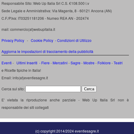
Responsabile Sito: Web Up Italia Srl C.S. €108.500 i.v
Sede Legale e Amministrativa: Via Magenta, 8 - 60121 Ancona (AN)
C.F./P.Iva: IT03251181206 - Numeo REA AN - 202474
mail: commercio(at)webupitalia.it
Privacy Policy
-
Cookie Policy
-
Condizioni di Utilizzo
Aggiorna le impostazioni di tracciamento della pubblicità
Eventi
-
Ultimi Inseriti
- Fiere
-
Mercatini
-
Sagre
-
Mostre
-
Folklore
-
Teatri
e Ricette tipiche in Italia!
Email: info(at)eventiesagre.it
Cerca sul sito:
E' vietata la riproduzione anche parziale - Web Up Italia Srl non è
responsabile dei siti collegati
(c) copyright 2014/2024 eventiesagre.it