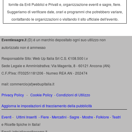
fornite da Enti Pubblici e Privati e, organizzazione eventi e sagre, fiere.
Suggeriamo di verificare date, orari e programmi che potrebbero variare,
contattando le organizzazioni o visitando il sito ufficiale dell'evento.
Eventiesagre.i
t (D) é un marchio depositato ogni suo utilizzo non
autorizzato non é ammesso
Responsabile Sito: Web Up Italia Srl C.S. €108.500 i.v
Sede Legale e Amministrativa: Via Magenta, 8 - 60121 Ancona (AN)
C.F./P.Iva: IT03251181206 - Numeo REA AN - 202474
mail: commercio(at)webupitalia.it
Privacy Policy
-
Cookie Policy
-
Condizioni di Utilizzo
Aggiorna le impostazioni di tracciamento della pubblicità
Eventi
-
Ultimi Inseriti
- Fiere
-
Mercatini
-
Sagre
-
Mostre
-
Folklore
-
Teatri
e Ricette tipiche in Italia!
Email: info(at)eventiesagre.it