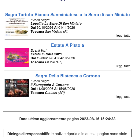
Sagra Tartufo Bianco Sanminiatese a la Serra di san Miniato
Eventi Sagre
Localita La Serra Di San Miniato
30/10/2026
01/11/2026
Dal
Al
Toscana
San Miniato (PI)
leggi tutto
Estate A Pistoia
Eventi Vari
Estate In Città 2026
19/06/2026
04/10/2026
Dal
Al
Toscana
Pistoia (PT)
leggi tutto
Sagra Della Bistecca a Cortona
Eventi Sagre
Il Ferragosto A Cortona
11/08/2026
15/08/2026
Dal
Al
Toscana
Cortona (AR)
leggi tutto
Data ultimo aggiornamento pagina 2023-08-16 15:24:38
Diniego di responsabilià
: le notizie riportate in questa pagina sono state