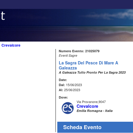
>
Crevalcore
Numero Evento: 21025079
Eventi Sagre
La Sagra Del Pesce Di Mare A
Galeazza
A Galeazza Tutto Pronto Per La Sagra 2023
Date:
15/06/2023
Dal:
25/06/2023
Al:
Dove:
Via Provanone,9047
Crevalcore
Emilia Romagna - Italia
Scheda Evento