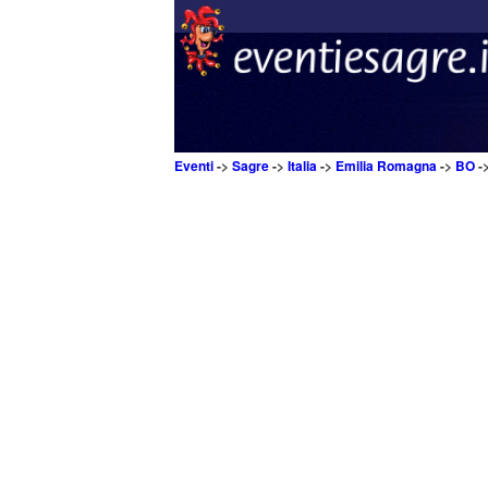
Eventi
->
Sagre
->
Italia
->
Emilia Romagna
->
BO
-