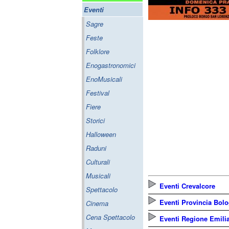
Eventi
Sagre
Feste
Folklore
Enogastronomici
EnoMusicali
Festival
Fiere
Storici
Halloween
Raduni
Culturali
Musicali
Eventi Crevalcore
Spettacolo
Eventi Provincia Bol
Cinema
Cena Spettacolo
Eventi Regione Emil