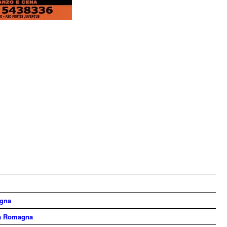
ogna
ia Romagna