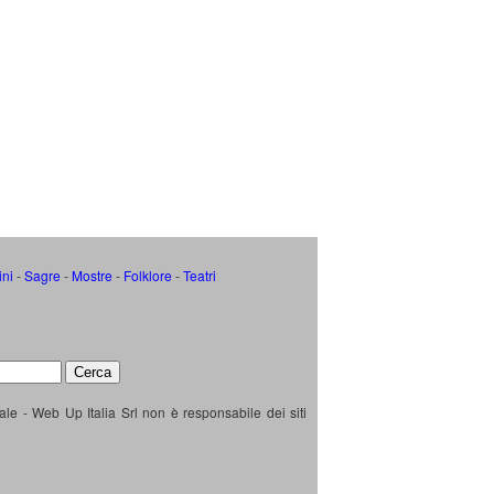
ini
-
Sagre
-
Mostre
-
Folklore
-
Teatri
ale - Web Up Italia Srl non è responsabile dei siti