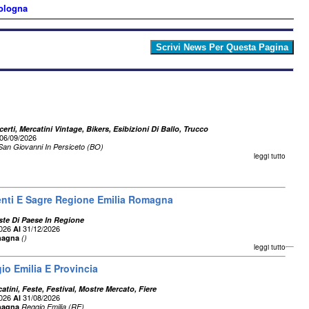
Bologna
erti, Mercatini Vintage, Bikers, Esibizioni Di Ballo, Trucco
06/09/2026
San Giovanni In Persiceto (BO)
leggi tutto
enti E Sagre Regione Emilia Romagna
ste Di Paese In Regione
2026
31/12/2026
Al
magna
()
leggi tutto
io Emilia E Provincia
atini, Feste, Festival, Mostre Mercato, Fiere
2026
31/08/2026
Al
magna
Reggio Emilia (RE)