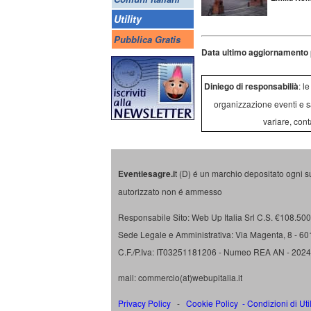
Utility
Pubblica Gratis
Data ultimo aggiornamento 
Diniego di responsabilià
: l
organizzazione eventi e s
variare, cont
Eventiesagre.i
t (D) é un marchio depositato ogni s
autorizzato non é ammesso
Responsabile Sito: Web Up Italia Srl C.S. €108.500 
Sede Legale e Amministrativa: Via Magenta, 8 - 6
C.F./P.Iva: IT03251181206 - Numeo REA AN - 202
mail: commercio(at)webupitalia.it
Privacy Policy
-
Cookie Policy
-
Condizioni di Uti