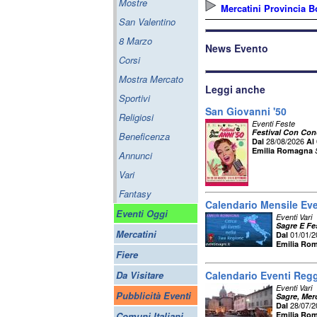
Mostre
Mercatini Provincia 
San Valentino
8 Marzo
News Evento
Corsi
Mostra Mercato
Leggi anche
Sportivi
San Giovanni '50
Religiosi
Eventi Feste
Festival Con Conc
Beneficenza
28/08/2026
Dal
Al
Emilia Romagna
Annunci
Vari
Fantasy
Calendario Mensile Ev
Eventi Oggi
Eventi Vari
Sagre E Fe
Mercatini
01/01/
Dal
Emilia Ro
Fiere
Da Visitare
Calendario Eventi Regg
Eventi Vari
Pubblicità Eventi
Sagre, Merc
28/07/
Dal
Comuni Italiani
Emilia Ro