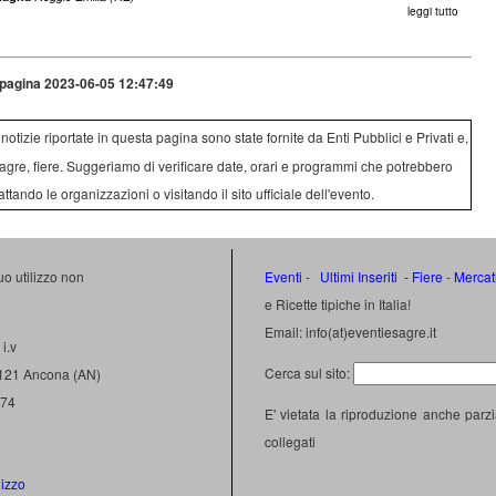
leggi tutto
pagina 2023-06-05 12:47:49
e notizie riportate in questa pagina sono state fornite da Enti Pubblici e Privati e,
agre, fiere. Suggeriamo di verificare date, orari e programmi che potrebbero
attando le organizzazioni o visitando il sito ufficiale dell'evento.
uo utilizzo non
Eventi
-
Ultimi Inseriti
- Fiere
-
Mercat
e Ricette tipiche in Italia!
Email: info(at)eventiesagre.it
i.v
Cerca sul sito:
0121 Ancona (AN)
474
E' vietata la riproduzione anche parzi
collegati
lizzo