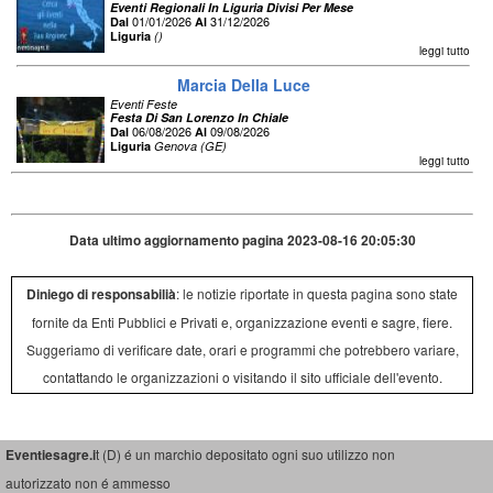
Eventi Regionali In Liguria Divisi Per Mese
01/01/2026
31/12/2026
Dal
Al
Liguria
()
leggi tutto
Marcia Della Luce
Eventi Feste
Festa Di San Lorenzo In Chiale
06/08/2026
09/08/2026
Dal
Al
Liguria
Genova (GE)
leggi tutto
Data ultimo aggiornamento pagina 2023-08-16 20:05:30
Diniego di responsabilià
: le notizie riportate in questa pagina sono state
fornite da Enti Pubblici e Privati e, organizzazione eventi e sagre, fiere.
Suggeriamo di verificare date, orari e programmi che potrebbero variare,
contattando le organizzazioni o visitando il sito ufficiale dell'evento.
Eventiesagre.i
t (D) é un marchio depositato ogni suo utilizzo non
autorizzato non é ammesso