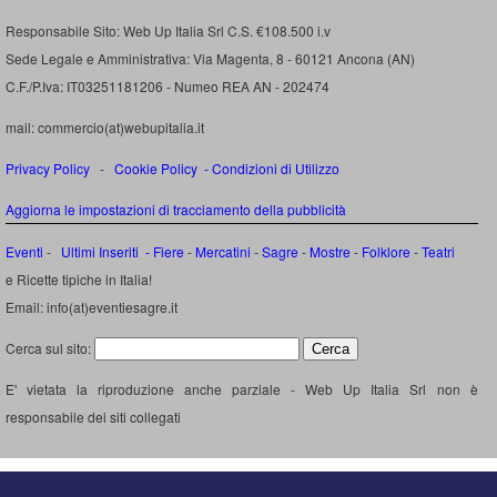
Responsabile Sito: Web Up Italia Srl C.S. €108.500 i.v
Sede Legale e Amministrativa: Via Magenta, 8 - 60121 Ancona (AN)
C.F./P.Iva: IT03251181206 - Numeo REA AN - 202474
mail: commercio(at)webupitalia.it
Privacy Policy
-
Cookie Policy
-
Condizioni di Utilizzo
Aggiorna le impostazioni di tracciamento della pubblicità
Eventi
-
Ultimi Inseriti
- Fiere
-
Mercatini
-
Sagre
-
Mostre
-
Folklore
-
Teatri
e Ricette tipiche in Italia!
Email: info(at)eventiesagre.it
Cerca sul sito:
E' vietata la riproduzione anche parziale - Web Up Italia Srl non è
responsabile dei siti collegati