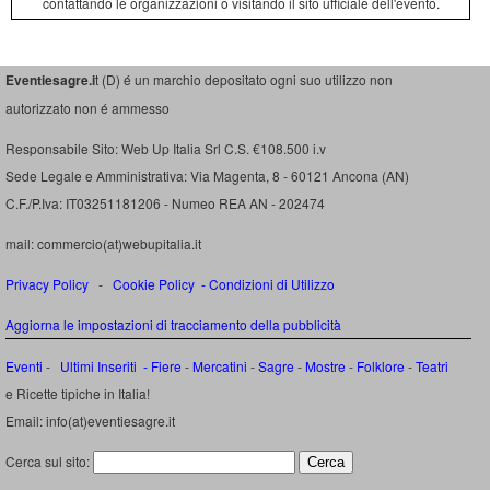
contattando le organizzazioni o visitando il sito ufficiale dell'evento.
Eventiesagre.i
t (D) é un marchio depositato ogni suo utilizzo non
autorizzato non é ammesso
Responsabile Sito: Web Up Italia Srl C.S. €108.500 i.v
Sede Legale e Amministrativa: Via Magenta, 8 - 60121 Ancona (AN)
C.F./P.Iva: IT03251181206 - Numeo REA AN - 202474
mail: commercio(at)webupitalia.it
Privacy Policy
-
Cookie Policy
-
Condizioni di Utilizzo
Aggiorna le impostazioni di tracciamento della pubblicità
Eventi
-
Ultimi Inseriti
- Fiere
-
Mercatini
-
Sagre
-
Mostre
-
Folklore
-
Teatri
e Ricette tipiche in Italia!
Email: info(at)eventiesagre.it
Cerca sul sito: