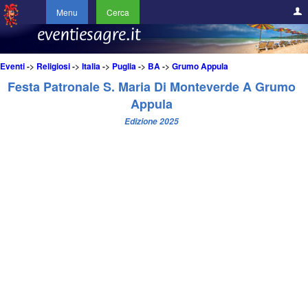
Menu
Cerca
Eventi
->
Religiosi
->
Italia
->
Puglia
->
BA
->
Grumo Appula
Festa Patronale S. Maria Di Monteverde A Grumo
Appula
Edizione 2025