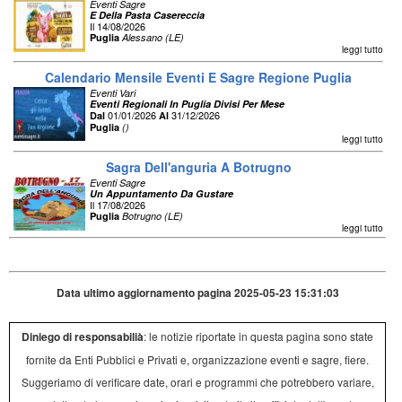
Eventi Sagre
E Della Pasta Casereccia
Il 14/08/2026
Puglia
Alessano (LE)
leggi tutto
Calendario Mensile Eventi E Sagre Regione Puglia
Eventi Vari
Eventi Regionali In Puglia Divisi Per Mese
01/01/2026
31/12/2026
Dal
Al
Puglia
()
leggi tutto
Sagra Dell'anguria A Botrugno
Eventi Sagre
Un Appuntamento Da Gustare
Il 17/08/2026
Puglia
Botrugno (LE)
leggi tutto
Data ultimo aggiornamento pagina 2025-05-23 15:31:03
Diniego di responsabilià
: le notizie riportate in questa pagina sono state
fornite da Enti Pubblici e Privati e, organizzazione eventi e sagre, fiere.
Suggeriamo di verificare date, orari e programmi che potrebbero variare,