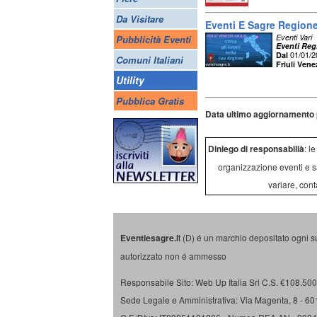
Da Visitare
Eventi E Sagre Regione 
Eventi Vari
Pubblicità Eventi
Eventi Regi
01/01/
Dal
Comuni Italiani
Friuli Vene
Utility
Pubblica Gratis
Data ultimo aggiornamento 
Diniego di responsabilià
: l
organizzazione eventi e s
variare, cont
Eventiesagre.i
t (D) é un marchio depositato ogni s
autorizzato non é ammesso
Responsabile Sito: Web Up Italia Srl C.S. €108.500 
Sede Legale e Amministrativa: Via Magenta, 8 - 6