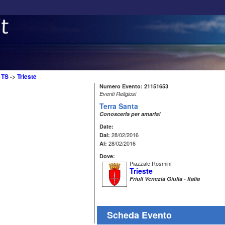
>
TS
->
Trieste
Numero Evento: 21151653
Eventi Religiosi
Terra Santa
Conoscerla per amarla!
Date:
28/02/2016
Dal:
28/02/2016
Al:
Dove:
Piazzale Rosmini
Trieste
Friuli Venezia Giulia - Italia
Scheda Evento