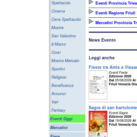
Spettacolo
Eventi Provincia Tries
Cinema
Eventi Regione Friuli
Cena Spettacolo
Mercatini Provincia Tr
Mostre
San Valentino
News Evento
8 Marzo
Corsi
Leggi anche
Mostra Mercato
Fieste tra Amis a Viss
Sportivi
Eventi Feste
Edizione 2026
Religiosi
05/08/2026
Dal
Al
Friuli Venezia Giu
Beneficenza
Annunci
Vari
Sagra di san bartolom
Fantasy
Eventi Sagre
Edizione 2026
Eventi Oggi
19/08/2026
Dal
Al
Friuli Venezia Giu
Mercatini
Fiere