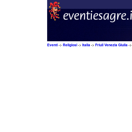
Eventi
->
Religiosi
->
Italia
->
Friuli Venezia Giulia
-