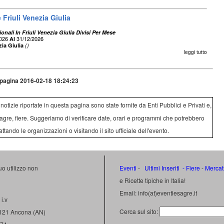
Friuli Venezia Giulia
onali In Friuli Venezia Giulia Divisi Per Mese
2026
31/12/2026
Al
zia Giulia
()
leggi tutto
pagina 2016-02-18 18:24:23
e notizie riportate in questa pagina sono state fornite da Enti Pubblici e Privati e,
agre, fiere. Suggeriamo di verificare date, orari e programmi che potrebbero
attando le organizzazioni o visitando il sito ufficiale dell'evento.
uo utilizzo non
Eventi
-
Ultimi Inseriti
- Fiere
-
Mercat
e Ricette tipiche in Italia!
Email: info(at)eventiesagre.it
i.v
Cerca sul sito:
0121 Ancona (AN)