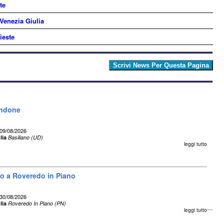
te
 Venezia Giulia
ieste
andone
09/08/2026
lia
Basiliano (UD)
leggi tutto
eo a Roveredo in Piano
30/08/2026
lia
Roveredo In Piano (PN)
leggi tutto