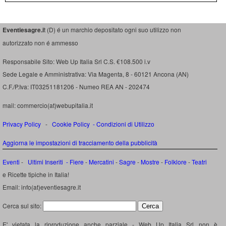
Eventiesagre.i
t (D) é un marchio depositato ogni suo utilizzo non
autorizzato non é ammesso
Responsabile Sito: Web Up Italia Srl C.S. €108.500 i.v
Sede Legale e Amministrativa: Via Magenta, 8 - 60121 Ancona (AN)
C.F./P.Iva: IT03251181206 - Numeo REA AN - 202474
mail: commercio(at)webupitalia.it
Privacy Policy
-
Cookie Policy
-
Condizioni di Utilizzo
Aggiorna le impostazioni di tracciamento della pubblicità
Eventi
-
Ultimi Inseriti
- Fiere
-
Mercatini
-
Sagre
-
Mostre
-
Folklore
-
Teatri
e Ricette tipiche in Italia!
Email: info(at)eventiesagre.it
Cerca sul sito:
E' vietata la riproduzione anche parziale - Web Up Italia Srl non è