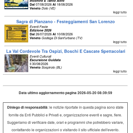
Incontro E Tanto Altro
07/08/2026
18/08/2026
Dal
Al
Veneto
Dolo (VE)
leggi tutto
Sagra di Pianzano - Festeggiamenti San Lorenzo
Eventi Feste
Edizione 2026
26/07/2026
10/08/2026
Dal
Al
Veneto
Godega Di Sant'urbano (TV)
leggi tutto
La Val Cordevole Tra Ospizi, Boschi E Cascate Spettacolari
Eventi Culturali
Escursione Guidata
Il 30/08/2026
Veneto
Sospirolo (BL)
leggi tutto
Data ultimo aggiornamento pagina 2026-05-20 08:39:59
Diniego di responsabilià
: le notizie riportate in questa pagina sono state
fornite da Enti Pubblici e Privati e, organizzazione eventi e sagre, fiere.
Suggeriamo di verificare date, orari e programmi che potrebbero variare,
contattando le organizzazioni o visitando il sito ufficiale dell'evento.