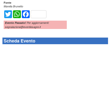
Fonte
Marella Brunetto
Twitter
WhatsApp
Facebook
Evento Passato!
Per aggiornamenti:
segnalazione@eventiesagre.it
Scheda Evento