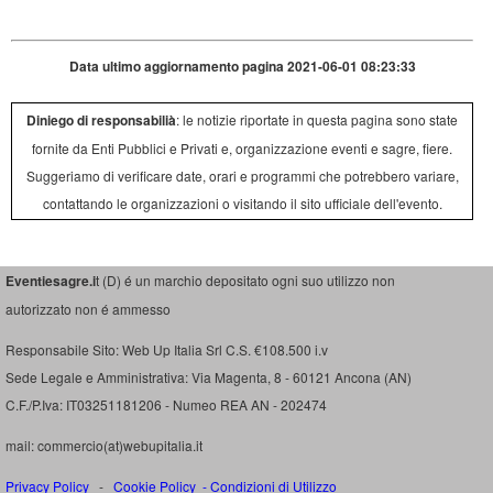
Data ultimo aggiornamento pagina 2021-06-01 08:23:33
Diniego di responsabilià
: le notizie riportate in questa pagina sono state
fornite da Enti Pubblici e Privati e, organizzazione eventi e sagre, fiere.
Suggeriamo di verificare date, orari e programmi che potrebbero variare,
contattando le organizzazioni o visitando il sito ufficiale dell'evento.
Eventiesagre.i
t (D) é un marchio depositato ogni suo utilizzo non
autorizzato non é ammesso
Responsabile Sito: Web Up Italia Srl C.S. €108.500 i.v
Sede Legale e Amministrativa: Via Magenta, 8 - 60121 Ancona (AN)
C.F./P.Iva: IT03251181206 - Numeo REA AN - 202474
mail: commercio(at)webupitalia.it
Privacy Policy
-
Cookie Policy
-
Condizioni di Utilizzo