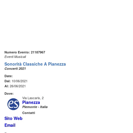
Numero Evento: 21187967
Eventi Musicali
Sonorità Classiche A Pianezza
Concerti 2021
Date:
10/06/2021
Dal:
26/06/2021
Al:
Dove:
Via Lascaris, 2
Pianezza
Piemonte - Italia
Contatti
Sito Web
Email