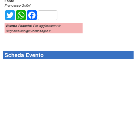
Fonte
Francesco Gollini
Twitter
WhatsApp
Facebook
Evento Passato!
Per aggiornamenti:
segnalazione@eventiesagre.it
Scheda Evento