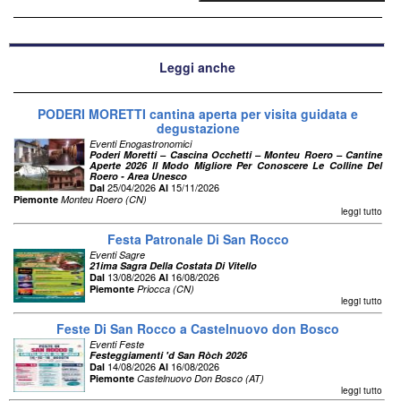
Leggi anche
PODERI MORETTI cantina aperta per visita guidata e
degustazione
Eventi Enogastronomici
Poderi Moretti – Cascina Occhetti – Monteu Roero – Cantine
Aperte 2026 Il Modo Migliore Per Conoscere Le Colline Del
Roero - Area Unesco
25/04/2026
15/11/2026
Dal
Al
Piemonte
Monteu Roero (CN)
leggi tutto
Festa Patronale Di San Rocco
Eventi Sagre
21ima Sagra Della Costata Di Vitello
13/08/2026
16/08/2026
Dal
Al
Piemonte
Priocca (CN)
leggi tutto
Feste Di San Rocco a Castelnuovo don Bosco
Eventi Feste
Festeggiamenti 'd San Ròch 2026
14/08/2026
16/08/2026
Dal
Al
Piemonte
Castelnuovo Don Bosco (AT)
leggi tutto