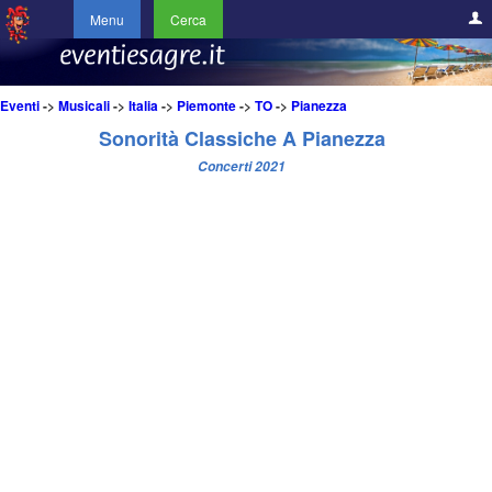
Menu
Cerca
Eventi
->
Musicali
->
Italia
->
Piemonte
->
TO
->
Pianezza
Sonorità Classiche A Pianezza
Concerti 2021