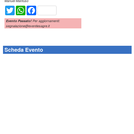
Manuel Manfuso
Twitter
WhatsApp
Facebook
Evento Passato!
Per aggiornamenti:
segnalazione@eventiesagre.it
Scheda Evento