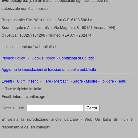
Eventiesagre.i
t (D) é un marchio depositato ogni suo utilizzo non
autorizzato non é ammesso
Responsabile Sito: Web Up Italia Srl C.S. €108.500 i.v
Sede Legale e Amministrativa: Via Magenta, 8 - 60121 Ancona (AN)
C.F./P.Iva: IT03251181206 - Numeo REA AN - 202474
mail: commercio(at)webupitalia.it
Privacy Policy
-
Cookie Policy
-
Condizioni di Utilizzo
Aggiorna le impostazioni di tracciamento della pubblicità
Eventi
-
Ultimi Inseriti
- Fiere
-
Mercatini
-
Sagre
-
Mostre
-
Folklore
-
Teatri
e Ricette tipiche in Italia!
Email: info(at)eventiesagre.it
Cerca sul sito:
E' vietata la riproduzione anche parziale - Web Up Italia Srl non è
responsabile dei siti collegati