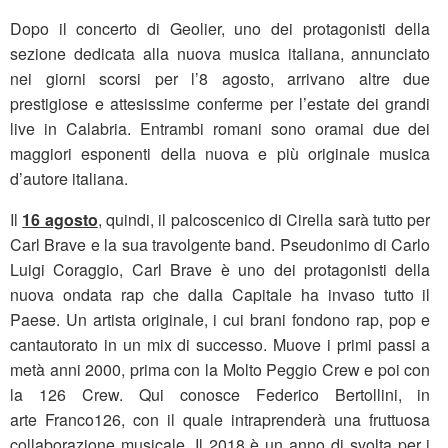
Dopo il concerto di Geolier, uno dei protagonisti della
sezione dedicata alla nuova musica italiana, annunciato
nei giorni scorsi per l’8 agosto, arrivano altre due
prestigiose e attesissime conferme per l’estate dei grandi
live in Calabria. Entrambi romani sono oramai due dei
maggiori esponenti della nuova e più originale musica
d’autore italiana.
Il
16 agosto
, quindi, il palcoscenico di Cirella sarà tutto per
Carl Brave e la sua travolgente band. Pseudonimo di Carlo
Luigi Coraggio, Carl Brave è uno dei protagonisti della
nuova ondata rap che dalla Capitale ha invaso tutto il
Paese. Un artista originale, i cui brani fondono rap, pop e
cantautorato in un mix di successo. Muove i primi passi a
metà anni 2000, prima con la Molto Peggio Crew e poi con
la 126 Crew. Qui conosce Federico Bertollini, in
arte Franco126, con il quale intraprenderà una fruttuosa
collaborazione musicale. Il 2018 è un anno di svolta per i