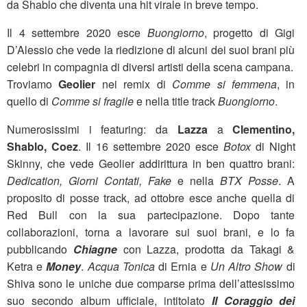
da Shablo che diventa una hit virale in breve tempo.
Il 4 settembre 2020 esce
Buongiorno
, progetto di Gigi
D’Alessio che vede la riedizione di alcuni dei suoi brani più
celebri in compagnia di diversi artisti della scena campana.
Troviamo
Geolier
nei remix di
Comme si femmena
, in
quello di
Comme si fragile
e nella title track
Buongiorno
.
Numerosissimi i featuring: da
Lazza
a
Clementino,
Shablo, Coez
. Il 16 settembre 2020 esce
Botox
di Night
Skinny, che vede Geolier addirittura in ben quattro brani:
Dedication, Giorni Contati, Fake
e nella
BTX Posse
. A
proposito di posse track, ad ottobre esce anche quella di
Red Bull con la sua partecipazione. Dopo tante
collaborazioni, torna a lavorare sui suoi brani, e lo fa
pubblicando
Chiagne
con Lazza, prodotta da Takagi &
Ketra e
Money
.
Acqua Tonica
di Ernia e
Un Altro Show
di
Shiva sono le uniche due comparse prima dell’attesissimo
suo secondo album ufficiale, intitolato
Il Coraggio dei