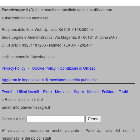
Eventiesagre.i
t (D) é un marchio depositato ogni suo utilizzo non
autorizzato non é ammesso
Responsabile Sito: Web Up Italia Srl C.S. €108.500 i.v
Sede Legale e Amministrativa: Via Magenta, 8 - 60121 Ancona (AN)
C.F./P.Iva: IT03251181206 - Numeo REA AN - 202474
mail: commercio(at)webupitalia.it
Privacy Policy
-
Cookie Policy
-
Condizioni di Utilizzo
Aggiorna le impostazioni di tracciamento della pubblicità
Eventi
-
Ultimi Inseriti
- Fiere
-
Mercatini
-
Sagre
-
Mostre
-
Folklore
-
Teatri
e Ricette tipiche in Italia!
Email: info(at)eventiesagre.it
Cerca sul sito:
E' vietata la riproduzione anche parziale - Web Up Italia Srl non è
responsabile dei siti collegati