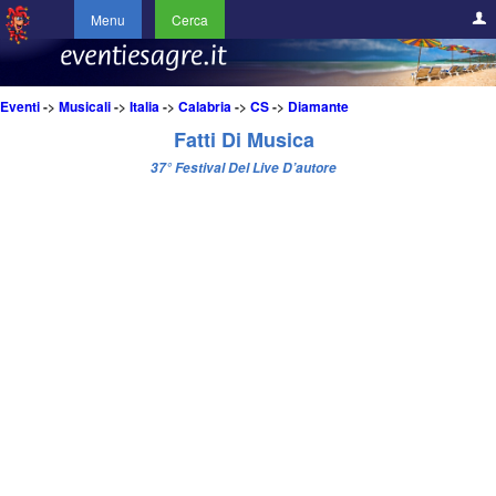
Menu
Cerca
Eventi
->
Musicali
->
Italia
->
Calabria
->
CS
->
Diamante
Fatti Di Musica
37° Festival Del Live D’autore