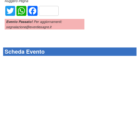
Ruggero Pegna
Twitter
WhatsApp
Facebook
Evento Passato!
Per aggiornamenti:
segnalazione@eventiesagre.it
Scheda Evento