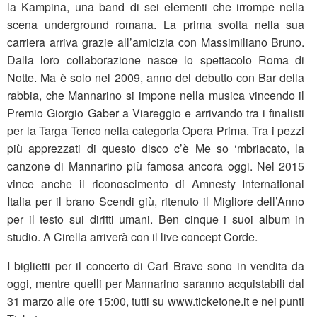
la Kampina, una band di sei elementi che irrompe nella
scena underground romana. La prima svolta nella sua
carriera arriva grazie all’amicizia con Massimiliano Bruno.
Dalla loro collaborazione nasce lo spettacolo Roma di
Notte. Ma è solo nel 2009, anno del debutto con Bar della
rabbia, che Mannarino si impone nella musica vincendo il
Premio Giorgio Gaber a Viareggio e arrivando tra i finalisti
per la Targa Tenco nella categoria Opera Prima. Tra i pezzi
più apprezzati di questo disco c’è Me so ‘mbriacato, la
canzone di Mannarino più famosa ancora oggi. Nel 2015
vince anche il riconoscimento di Amnesty International
Italia per il brano Scendi giù, ritenuto il Migliore dell’Anno
per il testo sui diritti umani. Ben cinque i suoi album in
studio. A Cirella arriverà con il live concept Corde.
I biglietti per il concerto di Carl Brave sono in vendita da
oggi, mentre quelli per Mannarino saranno acquistabili dal
31 marzo alle ore 15:00, tutti su www.ticketone.it e nei punti