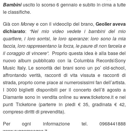
Bambini
uscito lo scorso 6 gennaio e subito in cima a tutte
le classifiche.
Già con
Money
e con il videoclip del brano,
Geolier aveva
dichiarato
:
“Nel mio video vedete i bambini del mio
quartiere, i loro sorrisi, le loro speranze: loro sono la mia
faccia, loro rappresentano la forza, le paure di non farcela e
il coraggio di vincere”.
Proprio questa idea è alla base del
nuovo album pubblicato con la Columbia Records\Sony
Music Italy. Le sonorità dei brani sono un po’ old-school,
affrontando verità, racconti di vita vissuta e racconti di
strada, proprio come piace ai numerosissimi fan dell’artista.
I 3000 biglietti disponibili per il concerto dell’8 agosto a
Diamante sono in vendita online su www.ticketone.it e nei
punti Ticketone (parterre in piedi € 35, gradinata € 42,
compreso diritti di prevendita).
Per ogni informazione tel. 0968441888
www.ruggeropegna.it