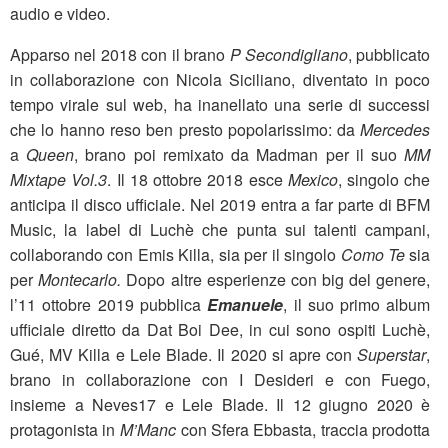
audio e video.
Apparso nel 2018 con il brano
P Secondigliano
, pubblicato
in collaborazione con Nicola Siciliano, diventato in poco
tempo virale sul web, ha inanellato una serie di successi
che lo hanno reso ben presto popolarissimo: da
Mercedes
a
Queen
, brano poi remixato da Madman per il suo
MM
Mixtape Vol.3
. Il 18 ottobre 2018 esce
Mexico
, singolo che
anticipa il disco ufficiale. Nel 2019 entra a far parte di BFM
Music, la label di Luchè che punta sui talenti campani,
collaborando con Emis Killa, sia per il singolo
Como Te
sia
per
Montecarlo.
Dopo altre esperienze con big del genere,
l’11 ottobre 2019 pubblica
Emanuele
, il suo primo album
ufficiale diretto da Dat Boi Dee, in cui sono ospiti Luchè,
Gué, MV Killa e Lele Blade. Il 2020 si apre con
Superstar
,
brano in collaborazione con I Desideri e con Fuego,
insieme a Neves17 e Lele Blade. Il 12 giugno 2020 è
protagonista in
M’Manc
con Sfera Ebbasta, traccia prodotta