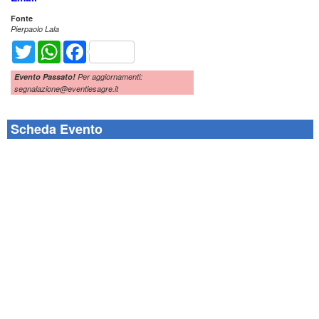
Fonte
Pierpaolo Lala
Twitter
WhatsApp
Facebook
Evento Passato!
Per aggiornamenti:
segnalazione@eventiesagre.it
Scheda Evento