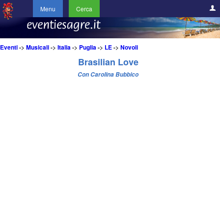
Menu
Cerca
Eventi
->
Musicali
->
Italia
->
Puglia
->
LE
->
Novoli
Brasilian Love
Con Carolina Bubbico