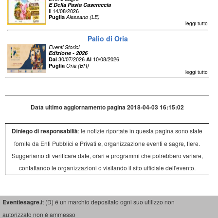
E Della Pasta Casereccia
Il 14/08/2026
Puglia
Alessano (LE)
leggi tutto
Palio di Oria
Eventi Storici
Edizione - 2026
30/07/2026
10/08/2026
Dal
Al
Puglia
Oria (BR)
leggi tutto
Data ultimo aggiornamento pagina 2018-04-03 16:15:02
Diniego di responsabilià
: le notizie riportate in questa pagina sono state
fornite da Enti Pubblici e Privati e, organizzazione eventi e sagre, fiere.
Suggeriamo di verificare date, orari e programmi che potrebbero variare,
contattando le organizzazioni o visitando il sito ufficiale dell'evento.
Eventiesagre.i
t (D) é un marchio depositato ogni suo utilizzo non
autorizzato non é ammesso