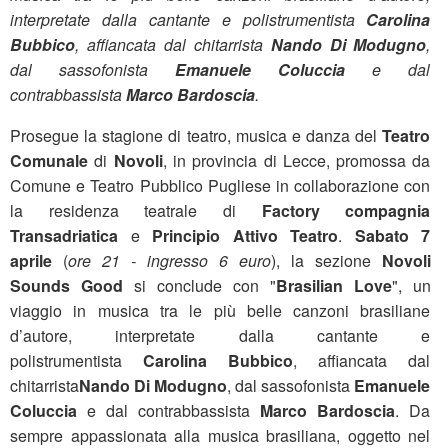
interpretate dalla cantante e polistrumentista
Carolina
Bubbico
, affiancata dal chitarrista
Nando Di Modugno
,
dal sassofonista
Emanuele Coluccia
e dal
contrabbassista
Marco Bardoscia
.
Prosegue la stagione di teatro, musica e danza del
Teatro
Comunale
di
Novoli
, in provincia di Lecce, promossa da
Comune e Teatro Pubblico Pugliese in collaborazione con
la residenza teatrale di
Factory compagnia
Transadriatica
e
Principio Attivo Teatro
.
Sabato 7
aprile
(
ore 21 - ingresso 6 euro
), la sezione
Novoli
Sounds Good
si conclude con "
Brasilian Love
", un
viaggio in musica tra le più belle canzoni brasiliane
d’autore, interpretate dalla cantante e
polistrumentista
Carolina Bubbico
, affiancata dal
chitarrista
Nando Di Modugno
, dal sassofonista
Emanuele
Coluccia
e dal contrabbassista
Marco Bardoscia
. Da
sempre appassionata alla musica brasiliana, oggetto nel