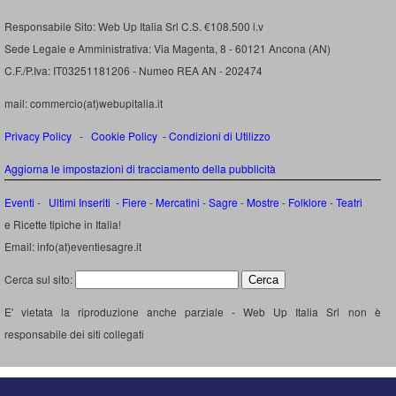
Responsabile Sito: Web Up Italia Srl C.S. €108.500 i.v
Sede Legale e Amministrativa: Via Magenta, 8 - 60121 Ancona (AN)
C.F./P.Iva: IT03251181206 - Numeo REA AN - 202474
mail: commercio(at)webupitalia.it
Privacy Policy
-
Cookie Policy
-
Condizioni di Utilizzo
Aggiorna le impostazioni di tracciamento della pubblicità
Eventi
-
Ultimi Inseriti
- Fiere
-
Mercatini
-
Sagre
-
Mostre
-
Folklore
-
Teatri
e Ricette tipiche in Italia!
Email: info(at)eventiesagre.it
Cerca sul sito:
E' vietata la riproduzione anche parziale - Web Up Italia Srl non è
responsabile dei siti collegati