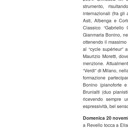
strumento, risultand
internazionali (fra gli
Asti, Albenga e Cort
Classico “Gabriello
Gianmaria Bonino, nel
ottenendo il massimo 
al “cycle supérieur”
Maurizio Moretti, do
menzione. Attualmente
“Verdi” di Milano, nel
formazione partecipa
Bonino (pianoforte e
Brunialti (duo pianist
ricevendo sempre un
espressività, bel sens
Domenica 20 novem
a Revello tocca a Elia