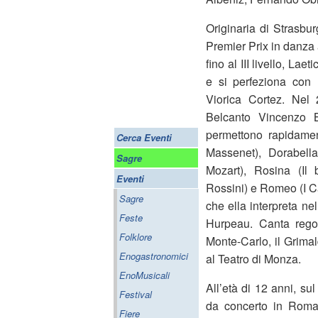
Originaria di Strasbu
Premier Prix in danza 
fino al III livello, La
e si perfeziona con
Viorica Cortez. Nel 
Belcanto Vincenzo Be
permettono rapidament
Cerca Eventi
Massenet), Dorabella
Sagre
Mozart), Rosina (Il 
Eventi
Rossini) e Romeo (I Ca
Sagre
che ella interpreta nel
Feste
Hurpeau. Canta regol
Folklore
Monte-Carlo, il Grimal
Enogastronomici
al Teatro di Monza.
EnoMusicali
All’età di 12 anni, s
Festival
da concerto in Roman
Fiere