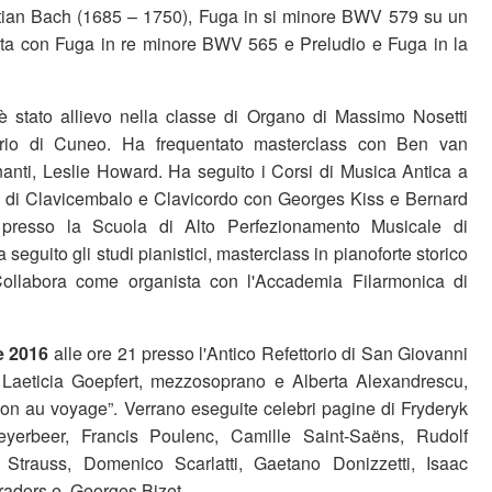
ian Bach (1685 – 1750), Fuga in si minore BWV 579 su un
ata con Fuga in re minore BWV 565 e Preludio e Fuga in la
 è stato allievo nella classe di Organo di Massimo Nosetti
orio di Cuneo. Ha frequentato masterclass con Ben van
nti, Leslie Howard. Ha seguito i Corsi di Musica Antica a
 di Clavicembalo e Clavicordo con Georges Kiss e Bernard
, presso la Scuola di Alto Perfezionamento Musicale di
seguito gli studi pianistici, masterclass in pianoforte storico
Collabora come organista con l'Accademia Filarmonica di
e 2016
alle ore 21 presso l'Antico Refettorio di San Giovanni
 Laeticia Goepfert, mezzosoprano e Alberta Alexandrescu,
tion au voyage”. Verrano eseguite celebri pagine di Fryderyk
erbeer, Francis Poulenc, Camille Saint-Saëns, Rudolf
Strauss, Domenico Scarlatti, Gaetano Donizzetti, Isaac
radors e Georges Bizet.