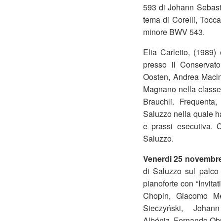
593 di Johann Sebast
tema di Corelli, Tocc
minore BWV 543.
Elia Carletto, (1989)
presso il Conservat
Oosten, Andrea Macina
Magnano nella classe
Brauchli. Frequenta
Saluzzo nella quale ha 
e prassi esecutiva. 
Saluzzo.
Venerdi 25 novembr
di Saluzzo sul palco
pianoforte con “Invita
Chopin, Giacomo Mey
Sieczyński, Johann 
Albéniz, Fernando Ob