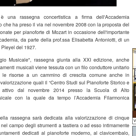
è una rassegna concertistica a firma dell'Accademia
o che ha preso il via nel novembre 2008 con la proposta del
Sonate per pianoforte di Mozart in occasione dell'importante
cademia, da parte della prof.ssa Elisabetta Antoniotti, di un
 Pleyel del 1927.
io Musicale", rassegna giunta alla XXI edizione, anche
amenti musicali viene tessuta con un filo conduttore unitario
re le risorse a un cammino di crescita comune anche in
 valorizzazione quali il “Centro Studi sul Pianoforte Storico e
e” attivo dal novembre 2014 presso la Scuola di Alto
sicale con la quale da tempo l’Accademia Filarmonica
lla rassegna sarà dedicata alla valorizzazione di cinque
vi nel campo degli strumenti a tastiera o ad esso intimamente
puntamenti dedicati al pianoforte moderno, al clavicembalo,