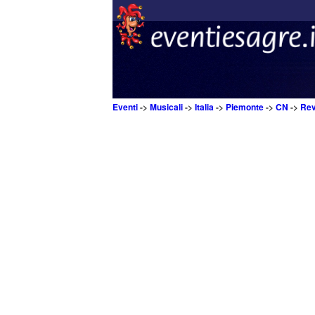
Eventi
->
Musicali
->
Italia
->
Piemonte
->
CN
->
Rev