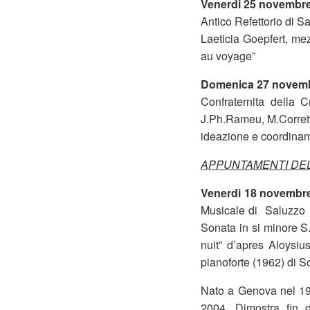
Venerdi 25 novembre
Antico Refettorio di 
Laeticia Goepfert, mez
au voyage”
Domenica 27 novemb
Confraternita della 
J.Ph.Rameu, M.Corrette
ideazione e coordiname
APPUNTAMENTI DE
Venerdi 18 novembr
Musicale di Saluzzo (
Sonata in si minore S
nuit” d’apres Aloysi
pianoforte (1962) di 
Nato a Genova nel 1992
2004. Dimostra fin d