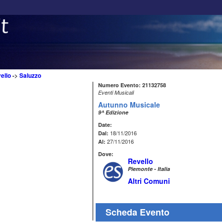
ello
->
Saluzzo
Numero Evento: 21132758
Eventi Musicali
Autunno Musicale
9^ Edizione
Date:
18/11/2016
Dal:
27/11/2016
Al:
Dove:
Revello
Piemonte - Italia
Altri Comuni
Scheda Evento