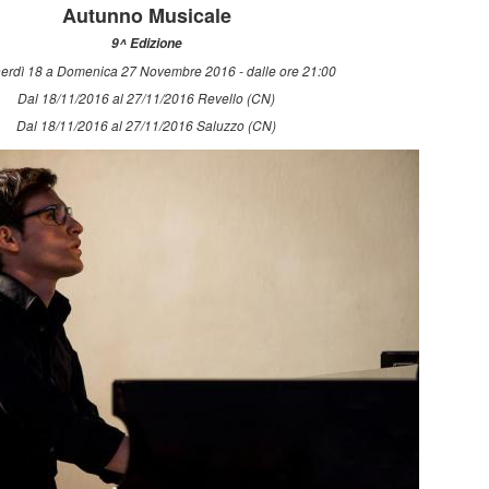
Autunno Musicale
9^ Edizione
erdì 18 a Domenica 27 Novembre 2016 - dalle ore 21:00
Dal 18/11/2016 al 27/11/2016 Revello (CN)
Dal 18/11/2016 al 27/11/2016 Saluzzo (CN)