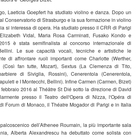
rgo, Laeticia Goepfert ha studiato violino e danza. Dopo un
al Conservatorio di Strasburgo e la sua formazione in violino
eticia si interessa di opera. Ha studiato presso il CRR di Parigi
 Elizabeth Vidal, Maria Rosa Carminati, Fusako Kondo e
2015 è stata semifinalista al concorso internazionale di
llini. Le sue capacità vocali, tecniche e artistiche le
e di affrontare ruoli importanti come Charlotte (Werther,
 (Così fan tutte, Mozart), Sextus (La Clemenza di Tito,
barbiere di Siviglia, Rossini), Cenerentola (Cenerentola,
puleti e I Montecchi, Bellini). Infine Carmen (Carmen, Bizet)
 febbraio 2016 al Théâtre St Dié sotto la direzione di David
armente presso il Teatro dell'Opera di Nizza, l'Opéra di
di Forum di Monaco, il Théatre Mogador di Parigi e in Italia
ul palcoscenico dell’Athenee Roumain, la più importante sala
ia, Alberta Alexandrescu ha debuttato come solista con