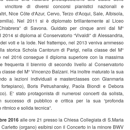
o vincitore di diversi concorsi pianistici nazionali e
 altri, Nice Côte d'Azur, Cervo, Terzo d'Acqui, Sale, Albisola,
emilia). Nel 2011 si è diplomato brillantemente al Liceo
 Chiabrera” di Savona. Guidato per cinque anni dal M°
 2014 si diploma al Conservatorio “Vivaldi” di Alessandria,
dei voti e la lode. Nel frattempo, nel 2013 veniva ammesso
 alla storica Schola Cantorum di Parigi, nella classe del M°
ve nel 2016 consegue il diploma superiore con la massima
 frequenta il biennio di secondo livello al Conservatorio
la classe del M° Vincenzo Balzani. Ha inoltre maturato la sua
ndo a lezioni individuali e masterclasses con Gianmaria
 fortepiano), Boris Petrushansky, Paola Biondi e Debora
ico). E' stato protagonista di numerosi concerti da solista,
 successo di pubblico e critica per la sua “profonda
o ritmico e solida tecnica”.
bre 2016
alle ore 21 presso la Chiesa Collegiata di S.Maria
 Carletto (organo) esibirsi con il Concerto in la minore BWV