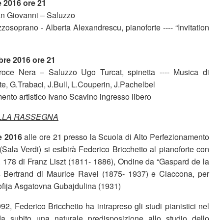
 2016 ore 21
San Giovanni – Saluzzo
zosoprano - Alberta Alexandrescu, pianoforte ---- “Invitation
re 2016 ore 21
Croce Nera – Saluzzo Ugo Turcat, spinetta ---- Musica di
, G.Trabaci, J.Bull, L.Couperin, J.Pachelbel
nto artistico Ivano Scavino ingresso libero
LLA RASSEGNA
e 2016
alle ore 21 presso la Scuola di Alto Perfezionamento
Sala Verdi) si esibirà Federico Bricchetto al pianoforte con
. 178 di Franz Liszt (1811- 1886), Ondine da “Gaspard de la
us Bertrand di Maurice Ravel (1875- 1937) e Ciaccona, per
Sofija Asgatovna Gubajdulina (1931)
, Federico Bricchetto ha intrapreso gli studi pianistici nel
a subito una naturale predisposizione allo studio dello