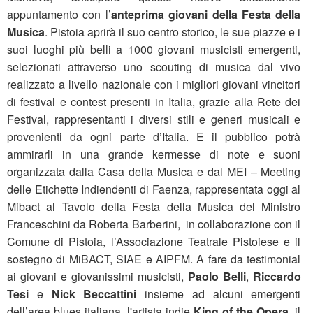
appuntamento con l’
anteprima giovani della Festa della
Musica
. Pistoia aprirà il suo centro storico, le sue piazze e i
suoi luoghi più belli a 1000 giovani musicisti emergenti,
selezionati attraverso uno scouting di musica dal vivo
realizzato a livello nazionale con i migliori giovani vincitori
di festival e contest presenti in Italia, grazie alla Rete dei
Festival, rappresentanti i diversi stili e generi musicali e
provenienti da ogni parte d’Italia. E il pubblico potrà
ammirarli in una grande kermesse di note e suoni
organizzata dalla Casa della Musica e dal MEI – Meeting
delle Etichette Indiendenti di Faenza, rappresentata oggi al
Mibact al Tavolo della Festa della Musica del Ministro
Franceschini da Roberta Barberini, in collaborazione con il
Comune di Pistoia, l’Associazione Teatrale Pistoiese e il
sostegno di MiBACT, SIAE e AIPFM. A fare da testimonial
ai giovani e giovanissimi musicisti,
Paolo Belli
,
Riccardo
Tesi
e
Nick Beccattini
insieme ad alcuni emergenti
dell’area blues italiana, l'artista indie
King of the Opera
, il