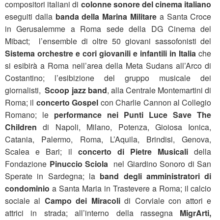
compositori italiani di
colonne sonore del cinema italiano
eseguiti dalla
banda della Marina Militare
a Santa Croce
in Gerusalemme a Roma sede della DG Cinema del
Mibact; l’ensemble di oltre 50 giovani sassofonisti del
Sistema orchestre e cori giovanili e infantili in Italia
che
si esibirà a Roma nell’area della Meta Sudans all’Arco di
Costantino; l’esibizione del gruppo musicale dei
giornalisti,
Scoop jazz band
, alla Centrale Montemartini di
Roma; il
concerto Gospel
con Charlie Cannon al Collegio
Romano; le
performance nei Punti Luce Save The
Children
di Napoli, Milano, Potenza, Gioiosa Ionica,
Catania, Palermo, Roma, L’Aquila, Brindisi, Genova,
Scalea e Bari; il
concerto di Pietre Musicali
della
Fondazione
Pinuccio Sciola
nel Giardino Sonoro di San
Sperate in Sardegna; la
band degli amministratori di
condominio
a Santa Maria in Trastevere a Roma; il calcio
sociale al
Campo dei Miracoli
di Corviale con attori e
attrici in strada; all’interno della rassegna
MigrArti,