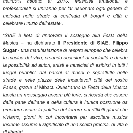
dell’85% rispetto al 2016. Musicisti amatoriali e
professionisti si uniranno per far risuonare ogni genere di
melodia nelle strade di centinaia di borghi e città e
celebrare l’inizio dell’estate
”.
“
SIAE è lieta di rinnovare il sostegno alla Festa della
Musica –
ha dichiarato il
Presidente di SIAE,
Filippo
Sugar
- una manifestazione di respiro europeo che celebra
la musica dal vivo, creando occasioni di socialità e dando
la possibilità ad autori, artisti e musicisti di esibirsi in tutti i
luoghi pubblici, dai parchi ai musei e soprattutto nelle
strade e nelle piazze delle incantevoli città del nostro
Paese, grazie al
Mibact
. Quest’anno la Festa della Musica
lancia un messaggio ancora più forte: ci ricorda che essere
dalla parte dell’arte e della cultura è l’unica posizione da
prendere contro la politica del terrore nei difficili giorni che
viviamo, giorni in cui incontrarsi per ascoltare musica
insieme assume il significato di una scelta precisa, di vita e
di libertà”.