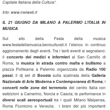
Capitale Italiana della Cultura”.
Info: www.meiweb.it
IL 21 GIUGNO DA MILANO A PALERMO L’ITALIA IN
MUSICA
Sul sito della Festa della musica
www.festadellamusica.beniculturali.it l’elenco in continuo
aggiornamento degli eventi. Tra i tanti eventi si segnalano:
il
concerto dei medici
e infermieri
al San Camillo di
Roma; la
musica in strada contro mafia e bullismo
a
piazza Politeama a Palermo organizzata da
Radio 100
passi
; il dj set di
Boosta
sulla scalinata della
Galleria
Nazionale di Arte Moderna e Contemporanea di Roma
; i
concerti nelle zone del terremoto
del centro Italia con
esibizioni a Camerino, Norcia e Cascia; le performance in
diversi scali aereoportuali
tra i quali Milano Malpensa,
Roma Fiumicino e Venezia; i brani dei più importanti