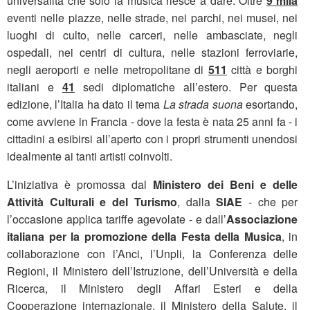
universalità che solo la musica riesce a dare. Oltre
9 mila
eventi nelle piazze, nelle strade, nei parchi, nei musei, nei
luoghi di culto, nelle carceri, nelle ambasciate, negli
ospedali, nei centri di cultura, nelle stazioni ferroviarie,
negli aeroporti e nelle metropolitane di
511
città e borghi
italiani e
41
sedi diplomatiche all’estero. Per questa
edizione, l’Italia ha dato il tema
La strada suona
esortando,
come avviene in Francia - dove la festa è nata 25 anni fa - i
cittadini a esibirsi all’aperto con i propri strumenti unendosi
idealmente ai tanti artisti coinvolti.
L’iniziativa è promossa dal
Ministero dei Beni e delle
Attività Culturali e del Turismo
, dalla
SIAE
- che per
l’occasione applica tariffe agevolate - e dall’
Associazione
italiana per la promozione della Festa della Musica
, in
collaborazione con l’Anci, l’Unpli, la Conferenza delle
Regioni, il Ministero dell’Istruzione, dell’Università e della
Ricerca, il Ministero degli Affari Esteri e della
Cooperazione internazionale, il Ministero della Salute, il