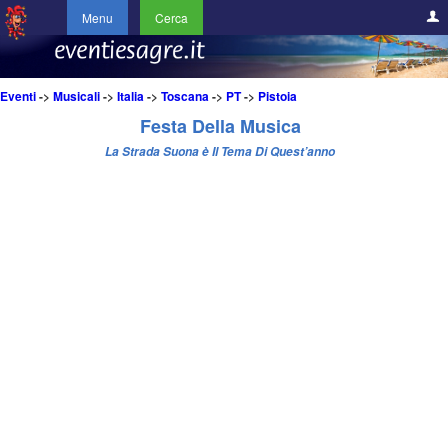
Menu
Cerca
Eventi
->
Musicali
->
Italia
->
Toscana
->
PT
->
Pistoia
Festa Della Musica
La Strada Suona è Il Tema Di Quest’anno