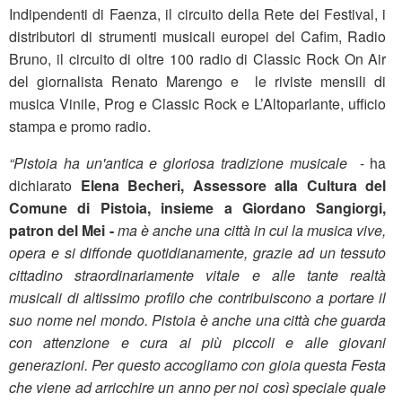
Indipendenti di Faenza, il circuito della Rete dei Festival, i
distributori di strumenti musicali europei del Cafim, Radio
Bruno, il circuito di oltre 100 radio di Classic Rock On Air
del giornalista Renato Marengo e le riviste mensili di
musica Vinile, Prog e Classic Rock e L’Altoparlante, ufficio
stampa e promo radio.
“Pistoia ha un'antica e gloriosa tradizione musicale
- ha
dichiarato
Elena Becheri, Assessore alla Cultura del
Comune di Pistoia, insieme a Giordano Sangiorgi,
patron del Mei -
ma è anche una città in cui la musica vive,
opera e si diffonde quotidianamente, grazie ad un tessuto
cittadino straordinariamente vitale e alle tante realtà
musicali di altissimo profilo che contribuiscono a portare il
suo nome nel mondo. Pistoia è anche una città che guarda
con attenzione e cura ai più piccoli e alle giovani
generazioni. Per questo accogliamo con gioia questa Festa
che viene ad arricchire un anno per noi così speciale quale