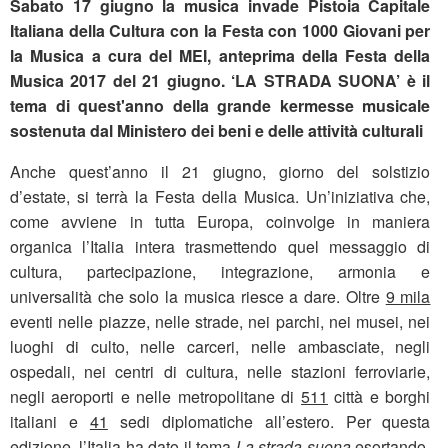
Sabato 17 giugno la musica invade Pistoia Capitale
Italiana
della Cultura con la Festa con 1000 Giovani per
la Musica
a cura del MEI, anteprima della Festa della
Musica 2017 del 21 giugno. ‘LA STRADA SUONA’ è il
tema di quest'anno della
grande kermesse musicale
sostenuta dal Ministero dei beni e delle attività culturali
Anche quest’anno il 21 giugno, giorno del solstizio
d’estate, si terrà la Festa della Musica. Un’iniziativa che,
come avviene in tutta Europa, coinvolge in maniera
organica l’Italia intera trasmettendo quel messaggio di
cultura, partecipazione, integrazione, armonia e
universalità che solo la musica riesce a dare. Oltre
9 mila
eventi nelle piazze, nelle strade, nei parchi, nei musei, nei
luoghi di culto, nelle carceri, nelle ambasciate, negli
ospedali, nei centri di cultura, nelle stazioni ferroviarie,
negli aeroporti e nelle metropolitane di
511
città e borghi
italiani e
41
sedi diplomatiche all’estero. Per questa
edizione, l’Italia ha dato il tema
La strada suona
esortando,