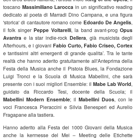
toscano
Massimiliano Larocca
in un significativo reading
dedicato al poeta di Marradi Dino Campana, e una figura
'storica' di cantautore romano come
Edoardo De Angelis
,
il folk singer
Peppe Voltarelli
, la band avant-prog
Opus
Avantra
e la star indie-rock
Dellera
, già musicista degli
Afterhours, e i giovani
Fabio Curto, Fabio Criseo, Cortex
e tantissimi altri emergenti di grande qualita’. Tra le tante
realtà che hanno aderito gratuitamente all'Anteprima della
Festa della Musica anche il Pistoia Blues, la Fondazione
Luigi Tronci e la Scuola di Musica Mabellini, che sarà
presente con i suoi migliori Ensemble: il
Mabe Lab World
,
guidato da Riccardo Tesi, docente della Scuola; il
Mabellini Modern Ensemble
; il
Mabellini Duos
, con le
voci Francesca Pieraccini e Silvia Benesperi ed Aurelio
Fragapane alla tastiera.
Hanno aderito alla Festa dei 1000 Giovani della Musica
anche la kermesse del Mei – Meeting delle Etichette