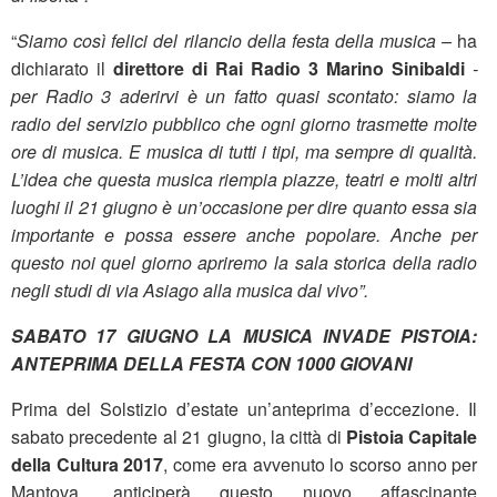
“
Siamo così felici del rilancio della festa della musica –
ha
dichiarato il
direttore di Rai Radio 3
Marino Sinibaldi
-
per Radio 3 aderirvi è un fatto quasi scontato: siamo la
radio del servizio pubblico che ogni giorno trasmette molte
ore di musica. E musica di tutti i tipi, ma sempre di qualità.
L’idea che questa musica riempia piazze, teatri e molti altri
luoghi il 21 giugno è un’occasione per dire quanto essa sia
importante e possa essere anche popolare. Anche per
questo noi quel giorno apriremo la sala storica della radio
negli studi di via Asiago alla musica dal vivo”.
SABATO 17 GIUGNO LA MUSICA INVADE PISTOIA:
ANTEPRIMA DELLA FESTA CON 1000 GIOVANI
Prima del Solstizio d’estate un’anteprima d’eccezione. Il
sabato precedente al 21 giugno, la città di
Pistoia Capitale
della Cultura 2017
, come era avvenuto lo scorso anno per
Mantova, anticiperà questo nuovo affascinante