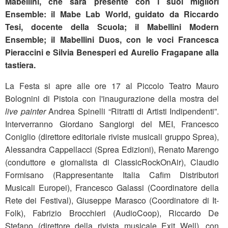
Mabellini, che sarà presente con i suoi migliori
Ensemble: il Mabe Lab World, guidato da Riccardo
Tesi, docente della Scuola; il Mabellini Modern
Ensemble; il Mabellini Duos, con le voci Francesca
Pieraccini e Silvia Benesperi ed Aurelio Fragapane alla
tastiera.
La Festa si apre alle ore 17 al Piccolo Teatro Mauro
Bolognini di Pistoia con l'inaugurazione della mostra del
live painter
Andrea Spinelli “Ritratti di Artisti Indipendenti”.
Interverranno Giordano Sangiorgi del MEI, Francesco
Coniglio (direttore editoriale riviste musicali gruppo Sprea),
Alessandra Cappellacci (Sprea Edizioni), Renato Marengo
(conduttore e giornalista di ClassicRockOnAir), Claudio
Formisano (Rappresentante Italia Cafim Distributori
Musicali Europei), Francesco Galassi (Coordinatore della
Rete dei Festival), Giuseppe Marasco (Coordinatore di It-
Folk), Fabrizio Brocchieri (AudioCoop), Riccardo De
Stefano (direttore della rivista musicale Exit Well), con