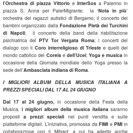
l’Orchestra di piazza Vittorio
e
InterSos
a Palermo in
piazza S. Anna per PalerMigrante; la ‘
Nota in più
’
orchestra dei ragazzi autistici di Bergamo; il concerto dei
bambini organizzato dalla
Fondazione Pietà dei Turchini
di Napoli
; il concerto della band della riabilitazione
psichiatrica del
PTV
Tor Vergata Roma
; i concerti del
dialogo con il
Coro interreligioso di Trieste
e quelli del
mondo cattolico del
Coreis
e
dell’Ucei
;
Yoga e musica
in
occasione della Giornata mondiale dello Yoga presso la
sede dell’
Ambasciata indiana di Roma
.
I MIGLIORI ALBUM DELLA MUSICA ITALIANA A
PREZZI SPECIALI DAL 17 AL 24 GIUGNO
Dal 17 al 24 giugno,
in occasione della Festa della
Musica,
i migliori album della musica italiana
saranno
proposti
a prezzi speciali
nei punti vendita e sulle
piattaforme digitali. L’iniziativa, promossa da
FIMI
e
PMI
in
collaborazione con il Mibact, a cui ha aderito anche