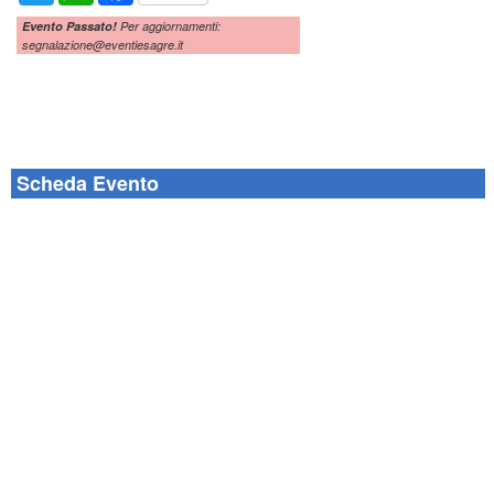
Evento Passato!
Per aggiornamenti:
segnalazione@eventiesagre.it
Scheda Evento