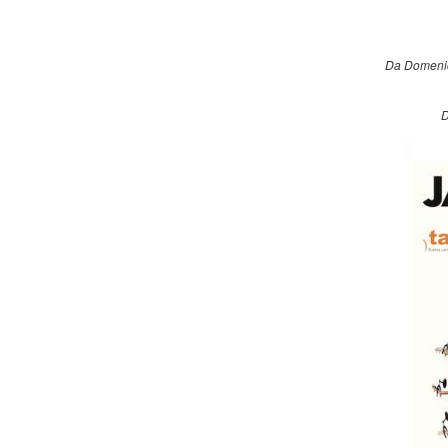
Da Domenic
D