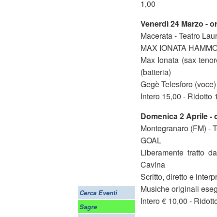
1,00
Venerdì 24 Marzo - o
Macerata - Teatro Lau
MAX IONATA HAMMO
Max Ionata (sax tenor
(batteria)
Gegè Telesforo (voce)
Intero 15,00 - Ridott
Domenica 2 Aprile - 
Montegranaro (FM) - T
GOAL
Liberamente tratto da
Cavina
Scritto, diretto e inte
Musiche originali eseg
Cerca Eventi
Intero € 10,00 - Ridot
Sagre