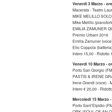
Venerdì 3 Marzo - or
Macerata - Teatro Lau
MIKE MELILLO SOLO
Mike Melillo (pianofort
EMILIA ZAMUNER QU
Premio Urbani 2016
Emilia Zamuner (voce)
Elio Coppola (batteria
Intero 15,00 - Ridott
Venerdì 10 Marzo - o
Porto San Giorgio (FM
PASTIS & IRENE GR
Irene Grandi (voce) - 
Intero € 20,00 - Ridot
Mercoledì 15 Marzo -
Porto Sant’Elpidio (FM
ORK “SOUL OF AN 