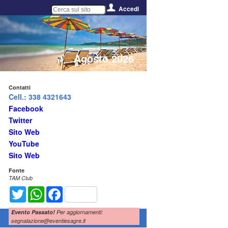
Accedi
Agosto 2026
Contatti
Cell.: 338 4321643
Facebook
Twitter
Sito Web
YouTube
Sito Web
Fonte
TAM Club
Twitter
WhatsApp
Facebook
Evento Passato!
Per aggiornamenti:
segnalazione@eventiesagre.it