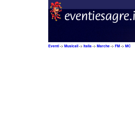
Eventi
->
Musicali
->
Italia
->
Marche
->
FM
->
MC