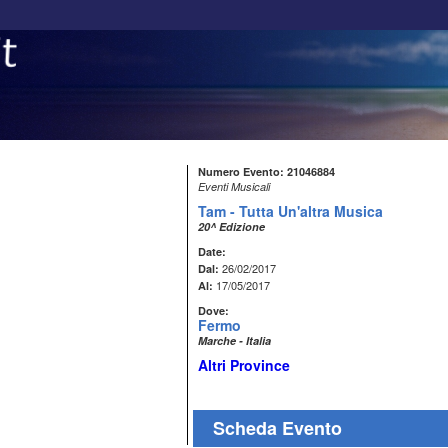
Numero Evento: 21046884
Eventi Musicali
Tam - Tutta Un'altra Musica
20^ Edizione
Date:
26/02/2017
Dal:
17/05/2017
Al:
Dove:
Fermo
Marche - Italia
Altri Province
Scheda Evento