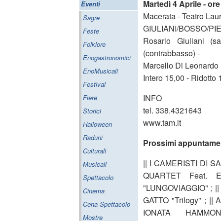
Martedì 4 Aprile - ore
Eventi
Macerata - Teatro Lau
Sagre
GIULIANI/BOSSO/PI
Feste
Rosario Giuliani (s
Folklore
(contrabbasso) -
Enogastronomici
Marcello Di Leonardo (
EnoMusicali
Intero 15,00 - Ridott
Festival
INFO
Fiere
tel. 338.4321643
Storici
www.tam.it
Halloween
Raduni
Prossimi appuntamen
Culturali
|| I CAMERISTI DI 
Musicali
QUARTET Feat. 
Spettacolo
"LUNGOVIAGGIO" ; |
Cinema
GATTO "Trilogy" ; ||
Cena Spettacolo
IONATA HAMMO
Mostre