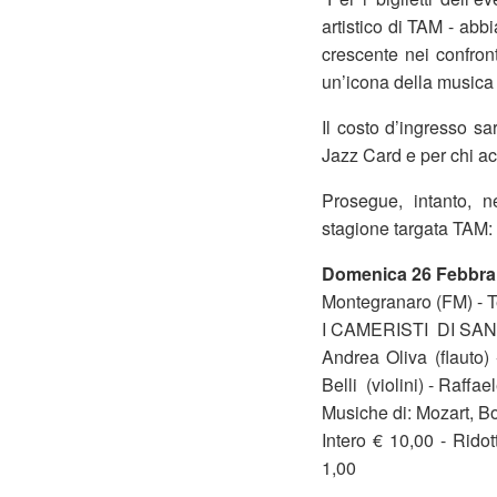
artistico di TAM - abb
crescente nei confront
un’icona della music
Il costo d’ingresso sa
Jazz Card e per chi ac
Prosegue, intanto, 
stagione targata TAM:
Domenica 26 Febbrai
Montegranaro (FM) - T
I CAMERISTI DI SAN
Andrea Oliva (flauto
Belli (violini) - Raffae
Musiche di: Mozart, B
Intero € 10,00 - Rido
1,00