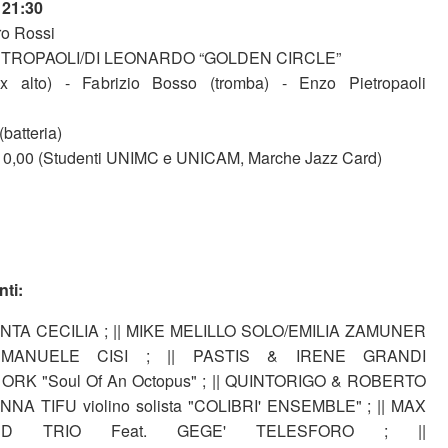
 21:30
ro Rossi
ETROPAOLI/DI LEONARDO “GOLDEN CIRCLE”
ax alto) - Fabrizio Bosso (tromba) - Enzo Pietropaoli
batteria)
o 10,00 (Studenti UNIMC e UNICAM, Marche Jazz Card)
ti:
SANTA CECILIA ; || MIKE MELILLO SOLO/EMILIA ZAMUNER
EMANUELE CISI ; || PASTIS & IRENE GRANDI
| ORK "Soul Of An Octopus" ; || QUINTORIGO & ROBERTO
 ANNA TIFU violino solista "COLIBRI' ENSEMBLE" ; || MAX
ND TRIO Feat. GEGE' TELESFORO ; ||