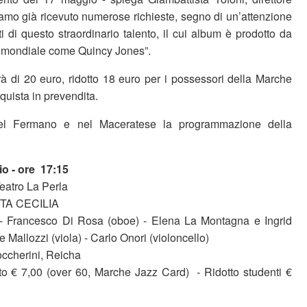
iamo già ricevuto numerose richieste, segno di un’attenzione
i di questo straordinario talento, il cui album è prodotto da
a mondiale come Quincy Jones”.
rà di 20 euro, ridotto 18 euro per i possessori della Marche
quista in prevendita.
nel Fermano e nel Maceratese la programmazione della
o - ore 17:15
eatro La Perla
TA CECILIA
) - Francesco Di Rosa (oboe) - Elena La Montagna e Ingrid
le Mallozzi (viola) - Carlo Onori (violoncello)
occherini, Reicha
tto € 7,00 (over 60, Marche Jazz Card) - Ridotto studenti €