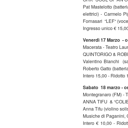
Pat Mastelotto (batter
elettrici) - Carmelo P
Fornasari “LEF“ (voce, 
Ingresso unico € 15,0
Venerdì 17 Marzo - o
Macerata - Teatro Lau
QUINTORIGO & ROB
Valentino Bianchi (sa
Roberto Gatto (batteri
Intero 15,00 - Ridott
Sabato 18 marzo - o
Montegranaro (FM) - T
ANNA TIFU & “COLI
Anna Tifu (violino soli
Musiche di Paganini, 
Intero € 10,00 - Rido