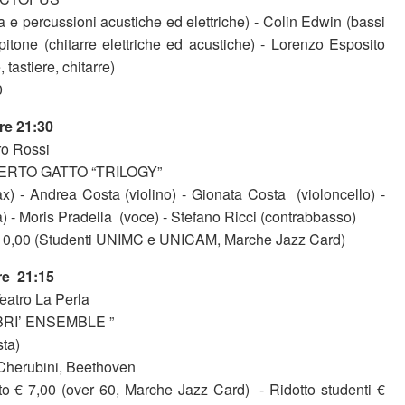
ia e percussioni acustiche ed elettriche) - Colin Edwin (bassi
ipitone (chitarre elettriche ed acustiche) - Lorenzo Esposito
tastiere, chitarre)
0
re 21:30
ro Rossi
ERTO GATTO “TRILOGY”
x) - Andrea Costa (violino) - Gionata Costa (violoncello) -
a) - Moris Pradella (voce) - Stefano Ricci (contrabbasso)
o 10,00 (Studenti UNIMC e UNICAM, Marche Jazz Card)
re 21:15
eatro La Perla
BRI’ ENSEMBLE ”
sta)
Cherubini, Beethoven
tto € 7,00 (over 60, Marche Jazz Card) - Ridotto studenti €