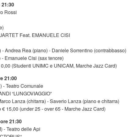
e 21:30
ro Rossi
e)
ARTET Feat. EMANUELE CISI
 - Andrea Rea (piano) - Daniele Sorrentino (contrabbasso)
) - Emanuele Cisi (sax tenore)
o 10,00 (Studenti UNIMC e UNICAM, Marche Jazz Card)
re 21:00
) - Teatro Comunale
ANDI “LUNGOVIAGGIO”
Marco Lanza (chitarra) - Saverio Lanza (piano e chitarra)
to € 15,00 (under 25 - over 65 - Marche Jazz Card)
 ore 21:30
) - Teatro delle Api
OCTOPUS”