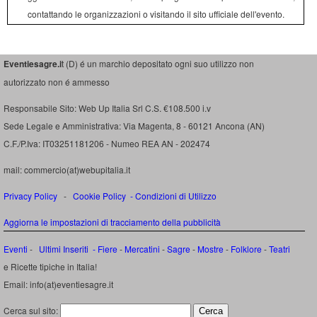
contattando le organizzazioni o visitando il sito ufficiale dell'evento.
Eventiesagre.i
t (D) é un marchio depositato ogni suo utilizzo non
autorizzato non é ammesso
Responsabile Sito: Web Up Italia Srl C.S. €108.500 i.v
Sede Legale e Amministrativa: Via Magenta, 8 - 60121 Ancona (AN)
C.F./P.Iva: IT03251181206 - Numeo REA AN - 202474
mail: commercio(at)webupitalia.it
Privacy Policy
-
Cookie Policy
-
Condizioni di Utilizzo
Aggiorna le impostazioni di tracciamento della pubblicità
Eventi
-
Ultimi Inseriti
- Fiere
-
Mercatini
-
Sagre
-
Mostre
-
Folklore
-
Teatri
e Ricette tipiche in Italia!
Email: info(at)eventiesagre.it
Cerca sul sito: