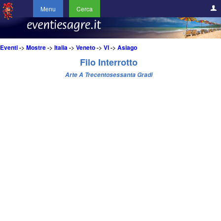
Menu
Cerca
Eventi
->
Mostre
->
Italia
->
Veneto
->
VI
->
Asiago
Filo Interrotto
Arte A Trecentosessanta Gradi