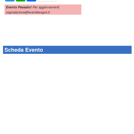
Evento Passato!
Per aggiornamenti:
segnalazione@eventiesagre.it
Scheda Evento