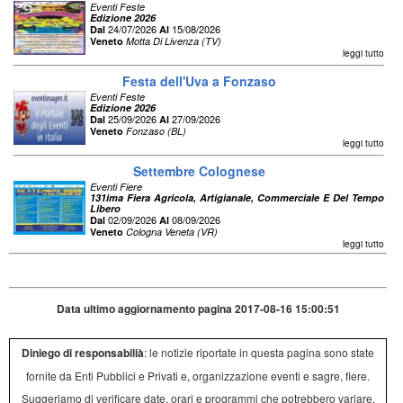
Eventi Feste
Edizione 2026
24/07/2026
15/08/2026
Dal
Al
Veneto
Motta Di Livenza (TV)
leggi tutto
Festa dell'Uva a Fonzaso
Eventi Feste
Edizione 2026
25/09/2026
27/09/2026
Dal
Al
Veneto
Fonzaso (BL)
leggi tutto
Settembre Colognese
Eventi Fiere
131ima Fiera Agricola, Artigianale, Commerciale E Del Tempo
Libero
02/09/2026
08/09/2026
Dal
Al
Veneto
Cologna Veneta (VR)
leggi tutto
Data ultimo aggiornamento pagina 2017-08-16 15:00:51
Diniego di responsabilià
: le notizie riportate in questa pagina sono state
fornite da Enti Pubblici e Privati e, organizzazione eventi e sagre, fiere.
Suggeriamo di verificare date, orari e programmi che potrebbero variare,