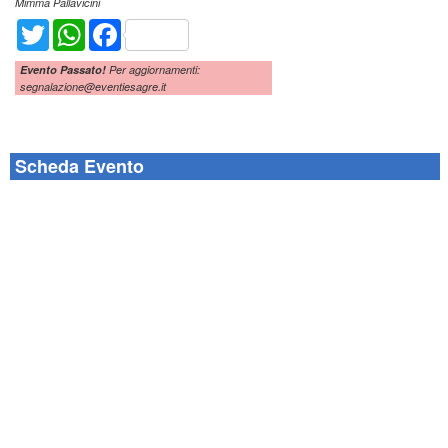
Mimma Pallavicini
Twitter
WhatsApp
Facebook
Evento Passato!
Per aggiornamenti:
segnalazione@eventiesagre.it
Scheda Evento