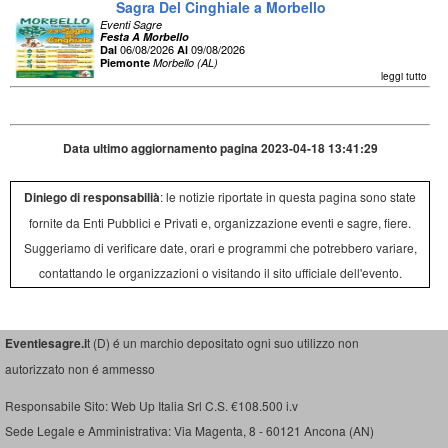
Sagra Del Cinghiale a Morbello
Eventi Sagre
Festa A Morbello
06/08/2026
09/08/2026
Dal
Al
Piemonte
Morbello (AL)
leggi tutto
Data ultimo aggiornamento pagina 2023-04-18 13:41:29
Diniego di responsabilià
: le notizie riportate in questa pagina sono state
fornite da Enti Pubblici e Privati e, organizzazione eventi e sagre, fiere.
Suggeriamo di verificare date, orari e programmi che potrebbero variare,
contattando le organizzazioni o visitando il sito ufficiale dell'evento.
Eventiesagre.i
t (D) é un marchio depositato ogni suo utilizzo non
autorizzato non é ammesso
Responsabile Sito: Web Up Italia Srl C.S. €108.500 i.v
Sede Legale e Amministrativa: Via Magenta, 8 - 60121 Ancona (AN)