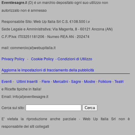
Eventiesagre.i
t (D) é un marchio depositato ogni suo utilizzo non
autorizzato non é ammesso
Responsabile Sito: Web Up Italia Srl C.S. €108.500 i.v
Sede Legale e Amministrativa: Via Magenta, 8 - 60121 Ancona (AN)
C.F./P.Iva: IT03251181206 - Numeo REA AN - 202474
mail: commercio(at)webupitalia.it
Privacy Policy
-
Cookie Policy
-
Condizioni di Utilizzo
Aggiorna le impostazioni di tracciamento della pubblicità
Eventi
-
Ultimi Inseriti
- Fiere
-
Mercatini
-
Sagre
-
Mostre
-
Folklore
-
Teatri
e Ricette tipiche in Italia!
Email: info(at)eventiesagre.it
Cerca sul sito:
E' vietata la riproduzione anche parziale - Web Up Italia Srl non è
responsabile dei siti collegati