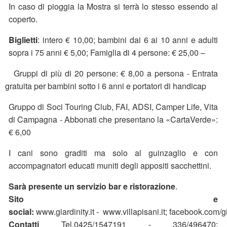
In caso di pioggia la Mostra si terrà lo stesso essendo al
coperto.
Biglietti
: intero € 10,00; bambini dai 6 ai 10 anni e adulti
sopra i 75 anni € 5,00; Famiglia di 4 persone: € 25,00 –
Gruppi di più di 20 persone: € 8,00 a persona - Entrata
gratuita per bambini sotto i 6 anni e portatori di handicap
Gruppo di Soci Touring Club, FAI, ADSI, Camper Life, Vita
di Campagna - Abbonati che presentano la «CartaVerde»:
€ 6,00
I cani sono graditi ma solo al guinzaglio e con
accompagnatori educati muniti degli appositi sacchettini.
Sarà presente un servizio bar e ristorazione
.
Sito e
social:
www.giardinity.it - www.villapisani.it; facebook.com/gi
Contatti
Tel.0425/1547191 - 336/496470;