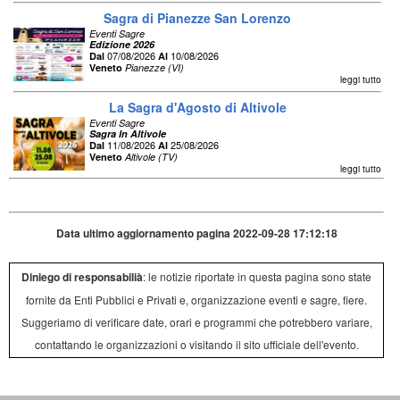
Sagra di Pianezze San Lorenzo
Eventi Sagre
Edizione 2026
07/08/2026
10/08/2026
Dal
Al
Veneto
Pianezze (VI)
leggi tutto
La Sagra d'Agosto di Altivole
Eventi Sagre
Sagra In Altivole
11/08/2026
25/08/2026
Dal
Al
Veneto
Altivole (TV)
leggi tutto
Data ultimo aggiornamento pagina 2022-09-28 17:12:18
Diniego di responsabilià
: le notizie riportate in questa pagina sono state
fornite da Enti Pubblici e Privati e, organizzazione eventi e sagre, fiere.
Suggeriamo di verificare date, orari e programmi che potrebbero variare,
contattando le organizzazioni o visitando il sito ufficiale dell'evento.