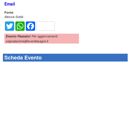
Email
Fonte
Alessia Soldà
Twitter
WhatsApp
Facebook
Evento Passato!
Per aggiornamenti:
segnalazione@eventiesagre.it
Scheda Evento