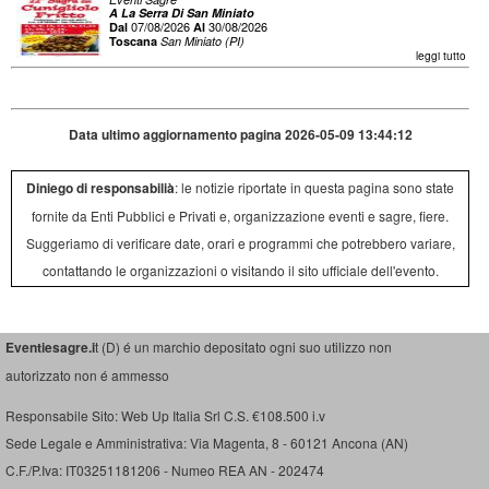
A La Serra Di San Miniato
07/08/2026
30/08/2026
Dal
Al
Toscana
San Miniato (PI)
leggi tutto
Data ultimo aggiornamento pagina 2026-05-09 13:44:12
Diniego di responsabilià
: le notizie riportate in questa pagina sono state
fornite da Enti Pubblici e Privati e, organizzazione eventi e sagre, fiere.
Suggeriamo di verificare date, orari e programmi che potrebbero variare,
contattando le organizzazioni o visitando il sito ufficiale dell'evento.
Eventiesagre.i
t (D) é un marchio depositato ogni suo utilizzo non
autorizzato non é ammesso
Responsabile Sito: Web Up Italia Srl C.S. €108.500 i.v
Sede Legale e Amministrativa: Via Magenta, 8 - 60121 Ancona (AN)
C.F./P.Iva: IT03251181206 - Numeo REA AN - 202474