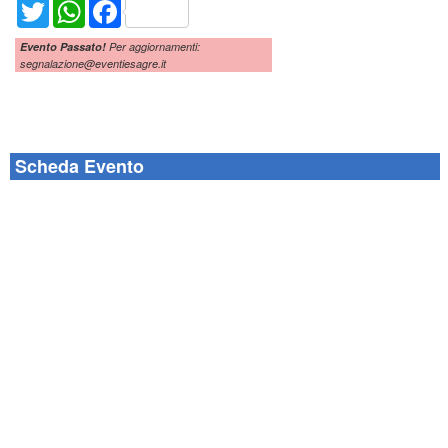
Twitter
WhatsApp
Facebook
Evento Passato!
Per aggiornamenti:
segnalazione@eventiesagre.it
Scheda Evento