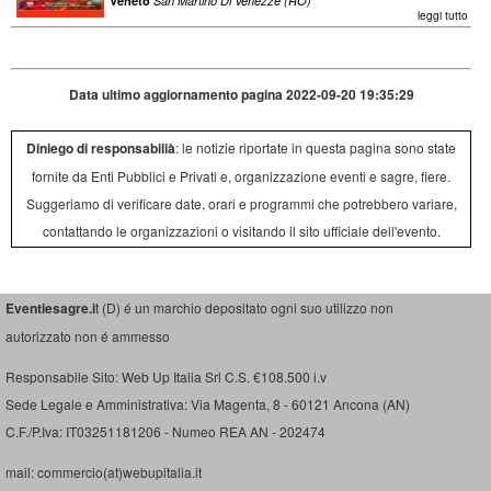
Veneto
San Martino Di Venezze (RO)
leggi tutto
Data ultimo aggiornamento pagina 2022-09-20 19:35:29
Diniego di responsabilià
: le notizie riportate in questa pagina sono state
fornite da Enti Pubblici e Privati e, organizzazione eventi e sagre, fiere.
Suggeriamo di verificare date, orari e programmi che potrebbero variare,
contattando le organizzazioni o visitando il sito ufficiale dell'evento.
Eventiesagre.i
t (D) é un marchio depositato ogni suo utilizzo non
autorizzato non é ammesso
Responsabile Sito: Web Up Italia Srl C.S. €108.500 i.v
Sede Legale e Amministrativa: Via Magenta, 8 - 60121 Ancona (AN)
C.F./P.Iva: IT03251181206 - Numeo REA AN - 202474
mail: commercio(at)webupitalia.it