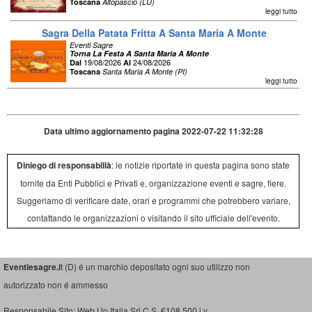
Toscana
Altopascio (LU)
leggi tutto
Sagra Della Patata Fritta A Santa Maria A Monte
Eventi Sagre
Torna La Festa A Santa Maria A Monte
19/08/2026
24/08/2026
Dal
Al
Toscana
Santa Maria A Monte (PI)
leggi tutto
Data ultimo aggiornamento pagina 2022-07-22 11:32:28
Diniego di responsabilià
: le notizie riportate in questa pagina sono state
fornite da Enti Pubblici e Privati e, organizzazione eventi e sagre, fiere.
Suggeriamo di verificare date, orari e programmi che potrebbero variare,
contattando le organizzazioni o visitando il sito ufficiale dell'evento.
Eventiesagre.i
t (D) é un marchio depositato ogni suo utilizzo non
autorizzato non é ammesso
Responsabile Sito: Web Up Italia Srl C.S. €108.500 i.v