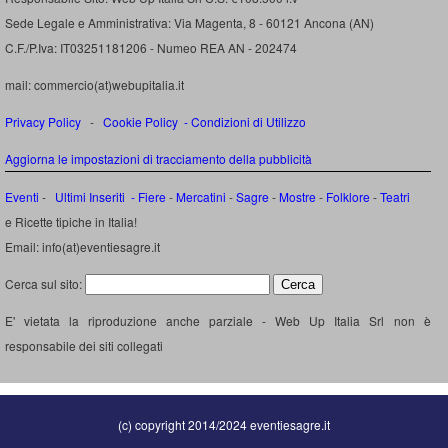
Sede Legale e Amministrativa: Via Magenta, 8 - 60121 Ancona (AN)
C.F./P.Iva: IT03251181206 - Numeo REA AN - 202474
mail: commercio(at)webupitalia.it
Privacy Policy
-
Cookie Policy
-
Condizioni di Utilizzo
Aggiorna le impostazioni di tracciamento della pubblicità
Eventi
-
Ultimi Inseriti
- Fiere
-
Mercatini
-
Sagre
-
Mostre
-
Folklore
-
Teatri
e Ricette tipiche in Italia!
Email: info(at)eventiesagre.it
Cerca sul sito:
E' vietata la riproduzione anche parziale - Web Up Italia Srl non è
responsabile dei siti collegati
(c) copyright 2014/2024 eventiesagre.it