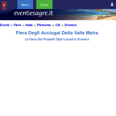
Menu
Cerca
Eventi
->
Fiere
->
Italia
->
Piemonte
->
CN
->
Dronero
Fiera Degli Acciugai Della Valle Maira
La Fiera Dei Prodotti Tipici Locali A Dronero