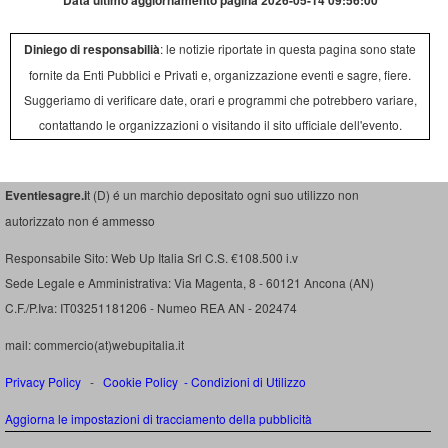
Data ultimo aggiornamento pagina 2026-05-14 09:56:00
Diniego di responsabilià
: le notizie riportate in questa pagina sono state
fornite da Enti Pubblici e Privati e, organizzazione eventi e sagre, fiere.
Suggeriamo di verificare date, orari e programmi che potrebbero variare,
contattando le organizzazioni o visitando il sito ufficiale dell'evento.
Eventiesagre.i
t (D) é un marchio depositato ogni suo utilizzo non
autorizzato non é ammesso
Responsabile Sito: Web Up Italia Srl C.S. €108.500 i.v
Sede Legale e Amministrativa: Via Magenta, 8 - 60121 Ancona (AN)
C.F./P.Iva: IT03251181206 - Numeo REA AN - 202474
mail: commercio(at)webupitalia.it
Privacy Policy
-
Cookie Policy
-
Condizioni di Utilizzo
Aggiorna le impostazioni di tracciamento della pubblicità