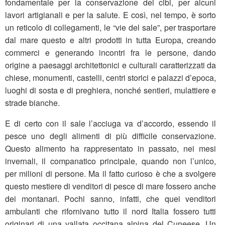
fondamentale per la conservazione dei cibi, per alcuni
lavori artigianali e per la salute. E così, nel tempo, è sorto
un reticolo di collegamenti, le “vie del sale”, per trasportare
dal mare questo e altri prodotti in tutta Europa, creando
commerci e generando incontri fra le persone, dando
origine a paesaggi architettonici e culturali caratterizzati da
chiese, monumenti, castelli, centri storici e palazzi d’epoca,
luoghi di sosta e di preghiera, nonché sentieri, mulattiere e
strade bianche.
E di certo con il sale l’acciuga va d’accordo, essendo il
pesce uno degli alimenti di più difficile conservazione.
Questo alimento ha rappresentato in passato, nei mesi
invernali, il companatico principale, quando non l’unico,
per milioni di persone. Ma il fatto curioso è che a svolgere
questo mestiere di venditori di pesce di mare fossero anche
dei montanari. Pochi sanno, infatti, che quei venditori
ambulanti che rifornivano tutto il nord Italia fossero tutti
originari di una vallata occitana alpina del Cuneese. Un