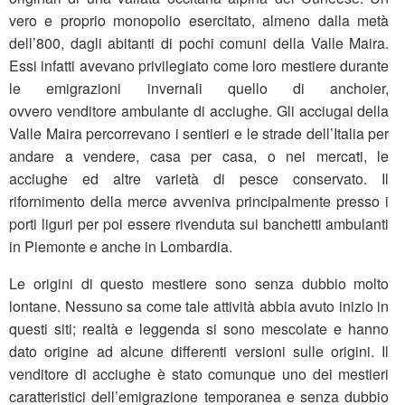
vero e proprio monopolio esercitato, almeno dalla metà
dell’800, dagli abitanti di pochi comuni della Valle Maira.
Essi infatti avevano privilegiato come loro mestiere durante
le emigrazioni invernali quello di anchoier,
ovvero venditore ambulante di acciughe. Gli acciugai della
Valle Maira percorrevano i sentieri e le strade dell’Italia per
andare a vendere, casa per casa, o nei mercati, le
acciughe ed altre varietà di pesce conservato. Il
rifornimento della merce avveniva principalmente presso i
porti liguri per poi essere rivenduta sui banchetti ambulanti
in Piemonte e anche in Lombardia.
Le origini di questo mestiere sono senza dubbio molto
lontane. Nessuno sa come tale attività abbia avuto inizio in
questi siti; realtà e leggenda si sono mescolate e hanno
dato origine ad alcune differenti versioni sulle origini. Il
venditore di acciughe è stato comunque uno dei mestieri
caratteristici dell’emigrazione temporanea e senza dubbio