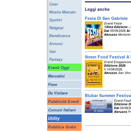
Corsi
Leggi anche
Mostra Mercato
Festa Di San Gabriele
Sportivi
Eventi Feste
13ima Edizione -
Religiosi
05/09/2026
Dal
Al
Abruzzo
Montorio
Beneficenza
Annunci
Vari
Street Food Festival A
Fantasy
Eventi Enogastron
Edizione 2026
Eventi Oggi
Il 14/08/2026
Abruzzo
San Vinc
Mercatini
Fiere
Da Visitare
Blubar Summer Festival
Eventi Festi
Pubblicità Eventi
Edizione 2
03/08/
Dal
Comuni Italiani
Abruzzo
Fr
Utility
Pubblica Gratis