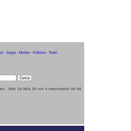
ini
-
Sagre
-
Mostre
-
Folklore
-
Teatri
ale - Web Up Italia Srl non è responsabile dei siti