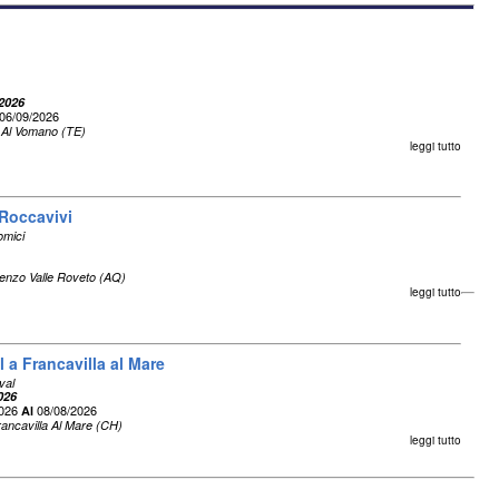
 2026
06/09/2026
 Al Vomano (TE)
leggi tutto
 Roccavivi
omici
enzo Valle Roveto (AQ)
leggi tutto
 a Francavilla al Mare
val
026
2026
08/08/2026
Al
ancavilla Al Mare (CH)
leggi tutto