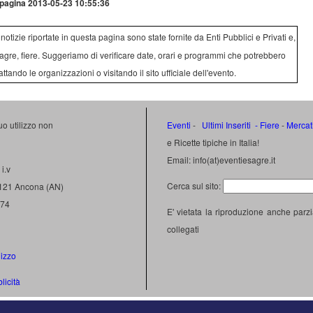
pagina 2013-05-23 10:55:36
e notizie riportate in questa pagina sono state fornite da Enti Pubblici e Privati e,
agre, fiere. Suggeriamo di verificare date, orari e programmi che potrebbero
attando le organizzazioni o visitando il sito ufficiale dell'evento.
uo utilizzo non
Eventi
-
Ultimi Inseriti
- Fiere
-
Mercat
e Ricette tipiche in Italia!
Email: info(at)eventiesagre.it
i.v
Cerca sul sito:
0121 Ancona (AN)
474
E' vietata la riproduzione anche parzi
collegati
lizzo
licità