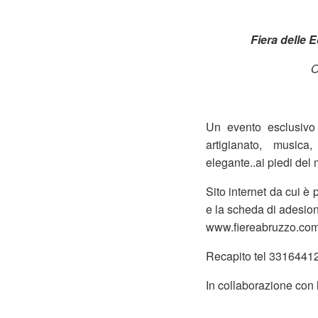
Fiera delle 
O
Un evento esclusivo 
artigianato, musica
elegante..ai piedi del
Sito internet da cui è 
e la scheda di adesio
www.fiereabruzzo.com
Recapito tel 3316441
In collaborazione con 