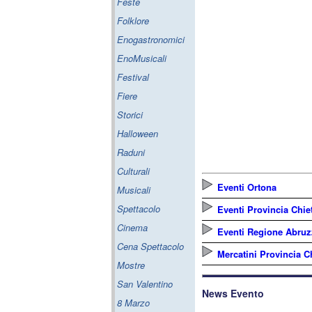
Feste
Folklore
Enogastronomici
EnoMusicali
Festival
Fiere
Storici
Halloween
Raduni
Culturali
Eventi Ortona
Musicali
Spettacolo
Eventi Provincia Chiet
Cinema
Eventi Regione Abru
Cena Spettacolo
Mercatini Provincia Ch
Mostre
San Valentino
News Evento
8 Marzo