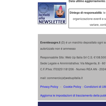
Data ultimo aggiornamento 
Diniego di responsabilià
: l
organizzazione eventi e s
variare, cont
Eventiesagre.i
t (D) é un marchio depositato ogni s
autorizzato non é ammesso
Responsabile Sito: Web Up Italia Srl C.S. €108.500 
Sede Legale e Amministrativa: Via Magenta, 8 - 6
C.F./P.Iva: IT03251181206 - Numeo REA AN - 202
mail: commercio(at)webupitalia.it
Privacy Policy
-
Cookie Policy
-
Condizioni di Uti
Aggiorna le impostazioni di tracciamento della pubb