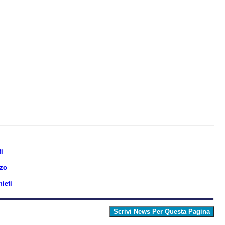
i
zzo
ieti