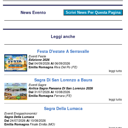
News Evento
Leggi anche
Festa D'estate A Serravalle
Eventi Feste
Edizione 2026
04/09/2026
06/09/2026
Dal
Al
Emilia Romagna
Riva Del Po (FE)
leggi tutto
Sagra Di San Lorenzo a Baura
Eventi Sagre
Antica Sagra Paesana Di San Lorenzo 2026
31/07/2026
10/08/2026
Dal
Al
Emilia Romagna
Ferrara (FE)
leggi tutto
Sagra Della Lumaca
Eventi Enogastronomici
Sagra Della Lumaca
24/07/2026
10/08/2026
Dal
Al
Emilia Romagna
Finale Emilia (MO)