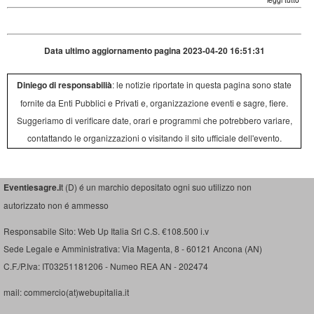
leggi tutto
Data ultimo aggiornamento pagina 2023-04-20 16:51:31
Diniego di responsabilià
: le notizie riportate in questa pagina sono state
fornite da Enti Pubblici e Privati e, organizzazione eventi e sagre, fiere.
Suggeriamo di verificare date, orari e programmi che potrebbero variare,
contattando le organizzazioni o visitando il sito ufficiale dell'evento.
Eventiesagre.i
t (D) é un marchio depositato ogni suo utilizzo non
autorizzato non é ammesso
Responsabile Sito: Web Up Italia Srl C.S. €108.500 i.v
Sede Legale e Amministrativa: Via Magenta, 8 - 60121 Ancona (AN)
C.F./P.Iva: IT03251181206 - Numeo REA AN - 202474
mail: commercio(at)webupitalia.it